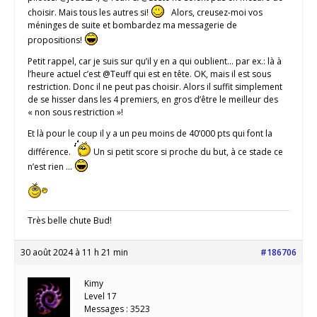
choisir. Mais tous les autres si!
Alors, creusez-moi vos
méninges de suite et bombardez ma messagerie de
propositions!
Petit rappel, car je suis sur qu’il y en a qui oublient… par ex.: là à
l’heure actuel c’est @Teuff qui est en tête. OK, mais il est sous
restriction. Donc il ne peut pas choisir. Alors il suffit simplement
de se hisser dans les 4 premiers, en gros d’être le meilleur des
« non sous restriction »!
Et là pour le coup il y a un peu moins de 40’000 pts qui font la
différence.
Un si petit score si proche du but, à ce stade ce
n’est rien …
Très belle chute Bud!
30 août 2024 à 11 h 21 min
#186706
Kimy
Level 17
Messages : 3523