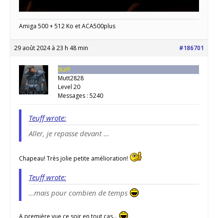
Amiga 500 + 512 Ko et ACA500plus
29 août 2024 à 23 h 48 min
#186701
Staff
Mutt2828
Level 20
Messages : 5240
Teuff wrote:
Aller, je repasse devant …
Chapeau! Très jolie petite amélioration!
Teuff wrote:
…mais pour combien de temps
A première vue ce soir en tout cas…