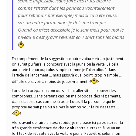
semble impossible (sans faire des trucs bizarre
comme rentrer dans les panneau voontairement
pour rebondir par exemple) mais si ca a été réussi
sur un autre forum alors je dois me tromper …
Quand ca m’est accessible je le sent mais pour moi le
niveau 8 c’est gravir l’everest en T shirt sans les mains
En complément de la suggestion « autre voiture etc… » justement
on aurait pu faire le concours avec la jaune ou la verte. Là cela
aurait été beaucoup plus simple comme je l’ai expliqué dans
l’article de lancement … mais jusqu’à quel point (trop ?) simple …
difficile de savoir à moins de jouer vraiment.
Lors de la prépa. du concours, il faut aller vite et trouver des
compromis. Dans certains cas, on me propose des règlements,
dans d’autres cas comme là pour Lotus III la personne qui le
propose ne sait pas ou n’a pas le temps pour faire des tests …
Alors avant de faire un test rapide, je me base (si ça existe) sur la
très grande expérience de chez
eab
(entre autre) et là j’ai vu un
fort taux de réussite avec la voiture jaune. Peut-être, selon mon