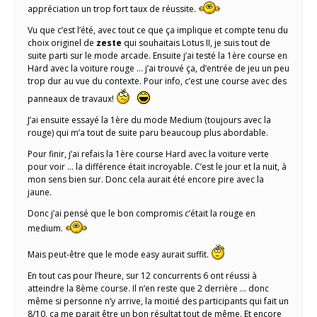
appréciation un trop fort taux de réussite.
Vu que c’est l’été, avec tout ce que ça implique et compte tenu du
choix originel de
zeste
qui souhaitais Lotus II, je suis tout de
suite parti sur le mode arcade. Ensuite j’ai testé la 1ère course en
Hard avec la voiture rouge … j’ai trouvé ça, d’entrée de jeu un peu
trop dur au vue du contexte. Pour info, c’est une course avec des
panneaux de travaux!
J’ai ensuite essayé la 1ère du mode Medium (toujours avec la
rouge) qui m’a tout de suite paru beaucoup plus abordable.
Pour finir, j’ai refais la 1ère course Hard avec la voiture verte
pour voir … la différence était incroyable. C’est le jour et la nuit, à
mon sens bien sur. Donc cela aurait été encore pire avec la
jaune.
Donc j’ai pensé que le bon compromis c’était la rouge en
medium.
Mais peut-être que le mode easy aurait suffit.
En tout cas pour l’heure, sur 12 concurrents 6 ont réussi à
atteindre la 8ème course. Il n’en reste que 2 derrière … donc
même si personne n’y arrive, la moitié des participants qui fait un
8/10, ça me parait être un bon résultat tout de même. Et encore