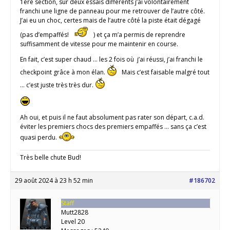
1ère section, sur deux essais différents j’ai volontairement
franchi une ligne de panneau pour me retrouver de l’autre côté.
J’ai eu un choc, certes mais de l’autre côté la piste était dégagé
(pas d’empaffés!
) et ça m’a permis de reprendre
suffisamment de vitesse pour me maintenir en course.
En fait, c’est super chaud … les 2 fois où j’ai réussi, j’ai franchi le
checkpoint grâce à mon élan.
Mais c’est faisable malgré tout
… c’est juste très très dur.
Ah oui, et puis il ne faut absolument pas rater son départ, c.a.d.
éviter les premiers chocs des premiers empaffés … sans ça c’est
quasi perdu.
Très belle chute Bud!
29 août 2024 à 23 h 52 min
#186702
Staff
Mutt2828
Level 20