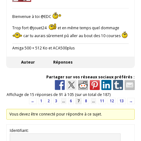
Bienvenue à toi @EDC
Trop fort @jouet24
et en même temps quel dommage
car tu aurais sûrement pû aller au bout des 10 courses
Amiga 500 + 512 Ko et ACA500plus
Auteur
Réponses
Partager sur vos réseaux sociaux préférés :
Affichage de 15 réponses de 91 à 105 (sur un total de 187)
←
1
2
3
…
6
7
8
…
11
12
13
→
Vous devez être connecté pour répondre à ce sujet.
Identifiant: