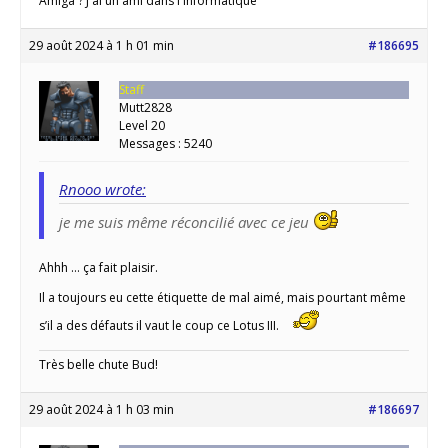
Amiga ? J'ai un ami dans l'informatique
29 août 2024 à 1 h 01 min
#186695
Staff
Mutt2828
Level 20
Messages : 5240
Rnooo wrote:
je me suis même réconcilié avec ce jeu
Ahhh … ça fait plaisir.
Il a toujours eu cette étiquette de mal aimé, mais pourtant même
s’il a des défauts il vaut le coup ce Lotus III.
Très belle chute Bud!
29 août 2024 à 1 h 03 min
#186697