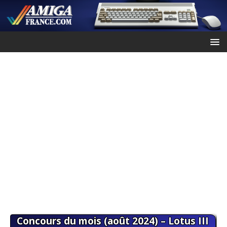
Concours du mois (août 2024) – Lotus III