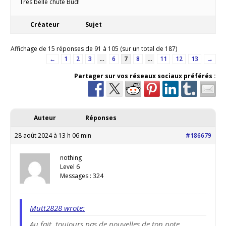
Très belle chute Bud!
Créateur
Sujet
Affichage de 15 réponses de 91 à 105 (sur un total de 187)
←
1
2
3
…
6
7
8
…
11
12
13
→
Partager sur vos réseaux sociaux préférés :
Auteur
Réponses
28 août 2024 à 13 h 06 min
#186679
nothing
Level 6
Messages : 324
Mutt2828 wrote:
Au fait, toujours pas de nouvelles de ton pote.