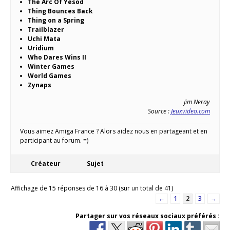
The Arc Of Yesod
Thing Bounces Back
Thing on a Spring
Trailblazer
Uchi Mata
Uridium
Who Dares Wins II
Winter Games
World Games
Zynaps
Jim Neray
Source :
Jeuxvideo.com
Vous aimez Amiga France ? Alors aidez nous en partageant et en
participant au forum. =)
Créateur
Sujet
Affichage de 15 réponses de 16 à 30 (sur un total de 41)
←
1
2
3
→
Partager sur vos réseaux sociaux préférés :