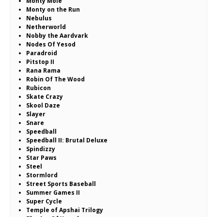
Monty Mole
Monty on the Run
Nebulus
Netherworld
Nobby the Aardvark
Nodes Of Yesod
Paradroid
Pitstop II
Rana Rama
Robin Of The Wood
Rubicon
Skate Crazy
Skool Daze
Slayer
Snare
Speedball
Speedball II: Brutal Deluxe
Spindizzy
Star Paws
Steel
Stormlord
Street Sports Baseball
Summer Games II
Super Cycle
Temple of Apshai Trilogy