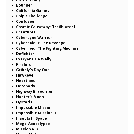
Bounder
California Games
Chip’s Challenge
Confuzion
Cosmic Causeway: Trailblazer II
Creatures
Cyberdyne Warrior
Cybernoid II: The Revenge
Cybernoid: The Fighting Machine
Deflektor
Everyone’s A Wally
Firelord
Gribbly’s Day Out
Hawkeye
Heartland
Herobotix
Highway Encounter
Hunter’s Moon
Hysteria
Impossible Mission
Impossible Mission II
Insects In Space
Mega-Apocalypse
Mission A.D