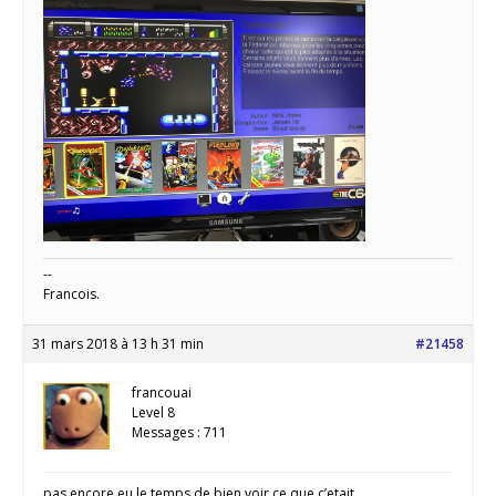
--
Francois.
31 mars 2018 à 13 h 31 min
#21458
francouai
Level 8
Messages : 711
pas encore eu le temps de bien voir ce que c’etait.