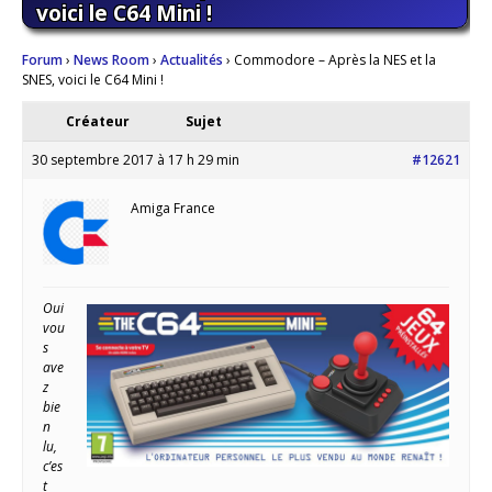
voici le C64 Mini !
Forum
›
News Room
›
Actualités
›
Commodore – Après la NES et la
SNES, voici le C64 Mini !
Créateur
Sujet
30 septembre 2017 à 17 h 29 min
#12621
Amiga France
Oui
vou
s
ave
z
bie
n
lu,
c’es
t