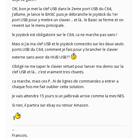
OK, bon je met la clef USB dans le 2eme port USB du C64,
j’allume, je lance le BASIC puis je débranche le joystick du 1er
port USB pour y mettre un clavier… et là.. le Basic se ferme et on
revient sur le menu principale.
le joystick est obligatoire sur le C64, ca ne marche pas sans !
Mais si j’ai ma clef USB et le joystick connectés sur les deux seuls
ports USB du C64, comment je fais pour y brancher le clavier
externe sans avoir de HUB USB??
Obligé ne me taper le clavier virtuel pour lancer ma demo sur la
clef USB et là… c’est vraiment tres chiants.
ca marche, mais ces P…N de lignes de commandes a entrer a
chaque fois me fait oublier cette solution.
Je vais attendre 15 jours si un jailbreak arrive comme la mini NES.
Si rien, il partira sur ebay ou retour Amazon.
--
Francois.