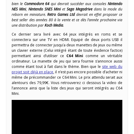
bien le
Commodore 64
qui devrait succéder aux consoles
Nintendo
NES Mini
,
Nintendo SNES Mini
et
Sega Megadrive
dans la mode du
reborn en miniature.
Retro Games Ltd
devrait en effet proposer ce
best seller des années 80 à la vente et ce dès l’année prochaine via
une distribution par
Koch Media
.
Ce dernier sera livré avec 64 jeux intégrés en roms et se
connectera sur une TV en HDMI. Equipé de deux ports USB il
permettra de connecter jusqu’a deux manettes de jeux ou même
un clavier externe (Celui intégré étant de toute évidence factice)
permettant ainsi d’utiliser ce
C64 Mini
comme un véritable
ordinateur. La manette de jeu qui sera fournie s’annonce aussi
comme étant tout à fait dans le thème. Bien que le
site web du
projet soit déjà en place
, il n’est pas encore possible d’acheter ni
même de précommander ce C64 Mini. Le prix attendu serait aux
alentours des 79,99€. Vous retrouverez ci dessous la video de
l’annonce ainsi que la liste des jeux qui seront intégrés au C64
Mini.