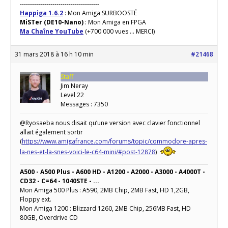
---------------------------------------
Happiga 1.6.2
: Mon Amiga SURBOOSTÉ
MiSTer (DE10-Nano)
: Mon Amiga en FPGA
Ma Chaîne YouTube
(+700 000 vues ... MERCI)
31 mars 2018 à 16 h 10 min
#21468
Staff
Jim Neray
Level 22
Messages : 7350
@Ryosaeba nous disait qu’une version avec clavier fonctionnel
allait également sortir
(
https://www.amigafrance.com/forums/topic/commodore-apres-
la-nes-et-la-snes-voici-le-c64-mini/#post-12878
)
A500 - A500 Plus - A600 HD - A1200 - A2000 - A3000 - A4000T -
CD32 - C=64 - 1040STE - ...
Mon Amiga 500 Plus : A590, 2MB Chip, 2MB Fast, HD 1,2GB,
Floppy ext.
Mon Amiga 1200 : Blizzard 1260, 2MB Chip, 256MB Fast, HD
80GB, Overdrive CD