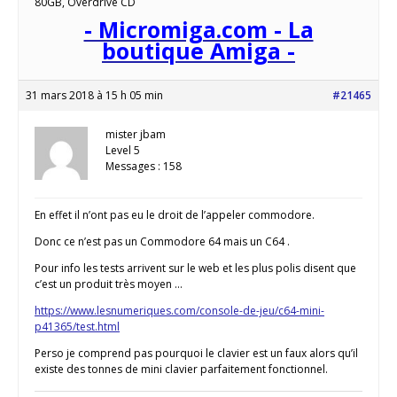
80GB, Overdrive CD
- Micromiga.com - La
boutique Amiga -
31 mars 2018 à 15 h 05 min
#21465
mister jbam
Level 5
Messages : 158
En effet il n’ont pas eu le droit de l’appeler commodore.
Donc ce n’est pas un Commodore 64 mais un C64 .
Pour info les tests arrivent sur le web et les plus polis disent que
c’est un produit très moyen …
https://www.lesnumeriques.com/console-de-jeu/c64-mini-
p41365/test.html
Perso je comprend pas pourquoi le clavier est un faux alors qu’il
existe des tonnes de mini clavier parfaitement fonctionnel.