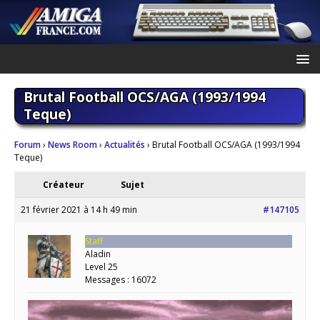
Brutal Football OCS/AGA (1993/1994
Teque)
Forum
›
News Room
›
Actualités
›
Brutal Football OCS/AGA (1993/1994
Teque)
Créateur
Sujet
21 février 2021 à 14 h 49 min
#147105
Staff
Aladin
Level 25
Messages : 16072