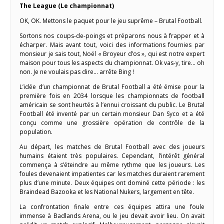
The League (Le championnat)
OK, OK. Mettons le paquet pour le jeu suprême – Brutal Football.
Sortons nos coups-de-poings et préparons nous à frapper et à
écharper. Mais avant tout, voici des informations fournies par
monsieur je sais tout, Noël « Broyeur d’os », qui est notre expert
maison pour tous les aspects du championnat. Ok vas-y, tire… oh
non. Je ne voulais pas dire… arrête Bing !
L’idée d’un championnat de Brutal Football a été émise pour la
première fois en 2034 lorsque les championnats de football
américain se sont heurtés à l’ennui croissant du public. Le Brutal
Football été inventé par un certain monsieur Dan Syco et a été
conçu comme une grossière opération de contrôle de la
population.
Au départ, les matches de Brutal Football avec des joueurs
humains étaient très populaires. Cependant, l’intérêt général
commença à s’éteindre au même rythme que les joueurs. Les
foules devenaient impatientes car les matches duraient rarement
plus d’une minute. Deux équipes ont dominé cette période : les
Braindead Bazooka et les National Nukers, largement en tête.
La confrontation finale entre ces équipes attira une foule
immense à Badlands Arena, ou le jeu devait avoir lieu. On avait