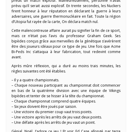
prédit un match explosif. Malheureusement, personne n’avait
prévu qu’il serait aussi explosif. En trente secondes, les Nuckers
firent honneur à leur réputation en déclarant la guerre à leurs
adversaires, une guerre thermonucléaire en fait. Toute la région
d’Utopia fut rayée de la carte, On déclara match nul.
Cette malencontreuse affaire aurait pu signifier la fin de ce sport,
mais ce n’était pas l’avis du professeur Graham Geek. Ses
bipèdes conçus grâce aux merveilles de la génétique s’avérèrent
être des joueurs idéaux pour ce type de jeu. Une fois que Acme
Bi-Peds Inc s’attaqua à leur fabrication, tout redevint comme
avant.
Après mûre réflexion, qui a duré au moins trais minutes, les
règles suivantes ont été établies.
– Il y a quatre championnats.
– Chaque nouveau participant au championnat doit commencer
en bas de la quatrième division avec une équipe de Vikings
bipèdes et tenter de se hisser à la tête du championnat.
– Chaque championnat comprend quatre équipes.
– Six jeux doivent être joués par saison.
– Une victoire du premier coup vaut trois points.
– Une victoire après les arrêts de jeu vaut deux points.
– Une défaite après les arrêts de jeu vaut un point.
Génial, Noël. J’adore ce jeu ! Et voir Ed Case allongé par terre