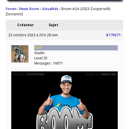
Forum
›
News Room
›
Actualités
›
Boom AGA (2023 Zoopersoft)
[Scorpion]
Créateur
Sujet
23 octobre 2023 à 20 h 28 min
#170071
Staff
Aladin
Level 25
Messages : 16071