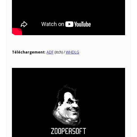
Téléchargement
:
ADF
(itch) /
WHDLG