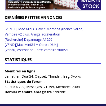
DERNIÈRES PETITES ANNONCES
[VENTE] Mac Mini G4 avec Morphos (licence valide)
Vampire v2 plus, Amiga accélération
[Recherche] Depannage A1200
[VEND][Mac MiniG4 + Odroid XU4]
[Vendu] estimation Carte Vampire 500V2+
STATISTIQUES
Membres en ligne :
demether
,
DualG4
,
Chipset
,
Thunder
,
Jeeg
,
Xvolks
Statistiques du forum :
Sujets:
6 209,
Messages:
71 799,
Membres:
2404
Dernier membre enregistré :
chrebie