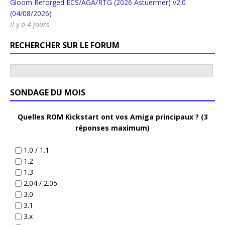
Gloom Reforged ECS/AGA/RTG (2026 Astuermer) v2.0
(04/08/2026)
il y a 4 jours
RECHERCHER SUR LE FORUM
SONDAGE DU MOIS
Quelles ROM Kickstart ont vos Amiga principaux ? (3
réponses maximum)
1.0 / 1.1
1.2
1.3
2.04 / 2.05
3.0
3.1
3.x