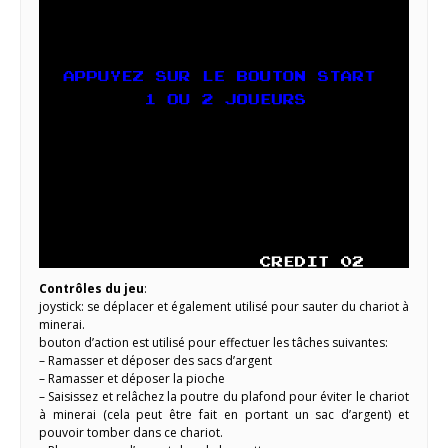
Contrôles du jeu
:
joystick: se déplacer et également utilisé pour sauter du chariot à
minerai.
bouton d’action est utilisé pour effectuer les tâches suivantes:
– Ramasser et déposer des sacs d’argent
– Ramasser et déposer la pioche
– Saisissez et relâchez la poutre du plafond pour éviter le chariot
à minerai (cela peut être fait en portant un sac d’argent) et
pouvoir tomber dans ce chariot.