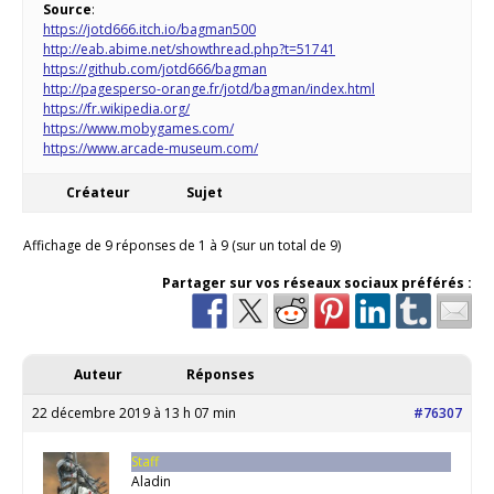
Source
:
https://jotd666.itch.io/bagman500
http://eab.abime.net/showthread.php?t=51741
https://github.com/jotd666/bagman
http://pagesperso-orange.fr/jotd/bagman/index.html
https://fr.wikipedia.org/
https://www.mobygames.com/
https://www.arcade-museum.com/
Créateur
Sujet
Affichage de 9 réponses de 1 à 9 (sur un total de 9)
Partager sur vos réseaux sociaux préférés :
Auteur
Réponses
22 décembre 2019 à 13 h 07 min
#76307
Staff
Aladin