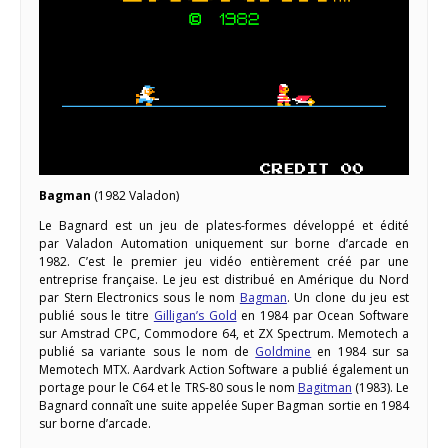
Bagman
(1982 Valadon)
Le Bagnard est un jeu de plates-formes développé et édité
par Valadon Automation uniquement sur borne d’arcade en
1982. C’est le premier jeu vidéo entièrement créé par une
entreprise française. Le jeu est distribué en Amérique du Nord
par Stern Electronics sous le nom
Bagman
. Un clone du jeu est
publié sous le titre
Gilligan’s Gold
en 1984 par Ocean Software
sur Amstrad CPC, Commodore 64, et ZX Spectrum. Memotech a
publié sa variante sous le nom de
Goldmine
en 1984 sur sa
Memotech MTX. Aardvark Action Software a publié également un
portage pour le C64 et le TRS-80 sous le nom
Bagitman
(1983). Le
Bagnard connaît une suite appelée Super Bagman sortie en 1984
sur borne d’arcade.