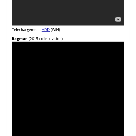
Téléchargement:
HDD
(WIN)
Bagman
(2015 collecovision)