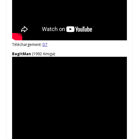
Téléchargement:
D7
BagItMan
(1992 Amiga)