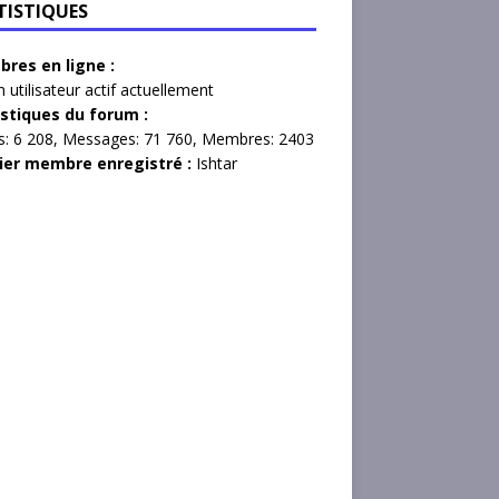
TISTIQUES
res en ligne :
 utilisateur actif actuellement
istiques du forum :
s:
6 208,
Messages:
71 760,
Membres:
2403
ier membre enregistré :
Ishtar