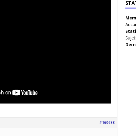
STA
Memb
Aucun
Stat
Sujet
Dern
#160688