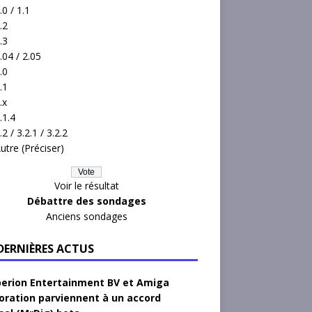
.0 / 1.1
.2
.3
.04 / 2.05
.0
.1
.x
.1.4
.2 / 3.2.1 / 3.2.2
utre (Préciser)
Voir le résultat
Débattre des sondages
Anciens sondages
 DERNIÈRES ACTUS
erion Entertainment BV et Amiga
oration parviennent à un accord