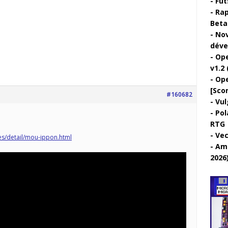
Fut
Rap
Beta 
Nov
déve
Ope
v1.2 
Ope
[Sco
#160682
Vul
Pol
RTG
Vec
es/detail/mou-ippon.html
Ami
2026