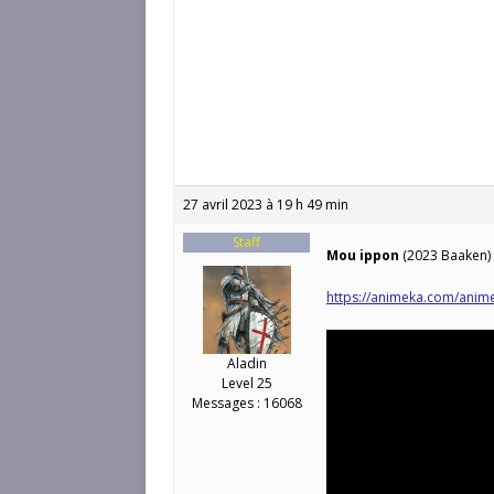
27 avril 2023 à 19 h 49 min
Staff
Mou ippon
(2023 Baaken)
https://animeka.com/anim
Aladin
Level 25
Messages : 16068