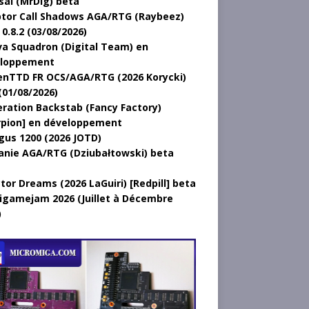
sal (MrDig) beta
tor Call Shadows AGA/RTG (Raybeez)
0.8.2 (03/08/2026)
a Squadron (Digital Team) en
loppement
nTTD FR OCS/AGA/RTG (2026 Korycki)
(01/08/2026)
ration Backstab (Fancy Factory)
rpion] en développement
gus 1200 (2026 JOTD)
anie AGA/RTG (Dziubałtowski) beta
tor Dreams (2026 LaGuiri) [Redpill] beta
gamejam 2026 (Juillet à Décembre
)