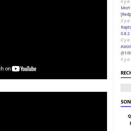
il y 
Mort
[Redpi
il y 
Rapt
0.8.2
il y 
Axion
(01/0
il y 
REC
SON
Q