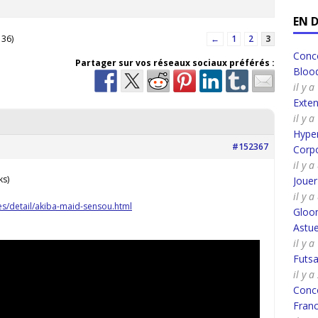
EN 
 36)
←
1
2
3
Conco
Partager sur vos réseaux sociaux préférés :
Bloo
il y 
Exte
il y 
Hyper
#152367
Corpo
il y 
ks)
Joue
il y 
s/detail/akiba-maid-sensou.html
Gloo
Astue
il y 
Futsa
il y 
Conco
Fran