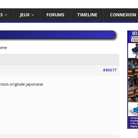
ES
JEUX
FORUMS
TIMELINE
CONNEXION
nime
#80677
sion originale japonaise