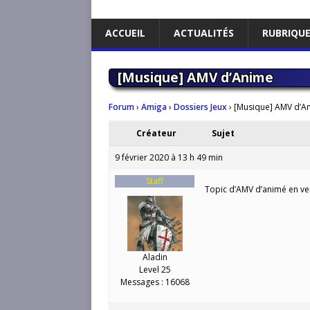
ACCUEIL
ACTUALITÉS
RUBRIQU
[Musique] AMV d’Anime
Forum
›
Amiga
›
Dossiers Jeux
›
[Musique] AMV d’A
Créateur
Sujet
9 février 2020 à 13 h 49 min
Staff
Topic d’AMV d’animé en ver
Aladin
Level 25
Messages : 16068