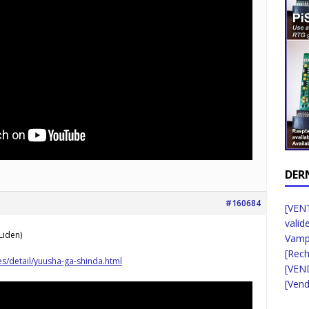
DER
#160684
[VENT
valid
Liden)
Vampi
[Rec
s/detail/yuusha-ga-shinda.html
[VEN
[Vend