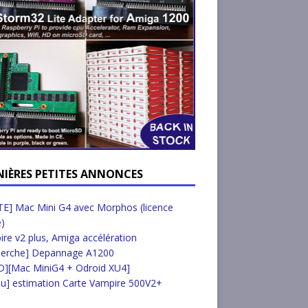
NIÈRES PETITES ANNONCES
E] Mac Mini G4 avec Morphos (licence
e)
re v2 plus, Amiga accélération
herche] Depannage A1200
D][Mac MiniG4 + Odroid XU4]
u] estimation Carte Vampire 500V2+