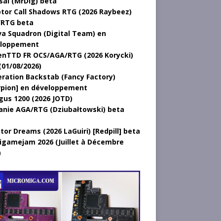
sal (MrDig) beta
tor Call Shadows RTG (2026 Raybeez)
RTG beta
a Squadron (Digital Team) en
loppement
nTTD FR OCS/AGA/RTG (2026 Korycki)
(01/08/2026)
ration Backstab (Fancy Factory)
rpion] en développement
gus 1200 (2026 JOTD)
anie AGA/RTG (Dziubałtowski) beta
tor Dreams (2026 LaGuiri) [Redpill] beta
gamejam 2026 (Juillet à Décembre
)