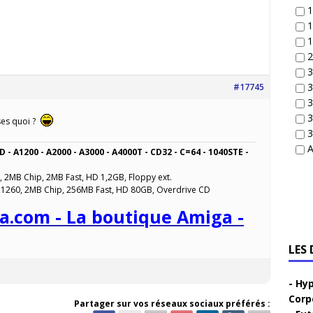
1
1
1
2
3
3
#17745
3
3
nses quoi ?
3
A
D - A1200 - A2000 - A3000 - A4000T - CD32 - C=64 - 1040STE -
, 2MB Chip, 2MB Fast, HD 1,2GB, Floppy ext.
 1260, 2MB Chip, 256MB Fast, HD 80GB, Overdrive CD
a.com - La boutique Amiga -
LES
Hyp
Corp
Partager sur vos réseaux sociaux préférés :