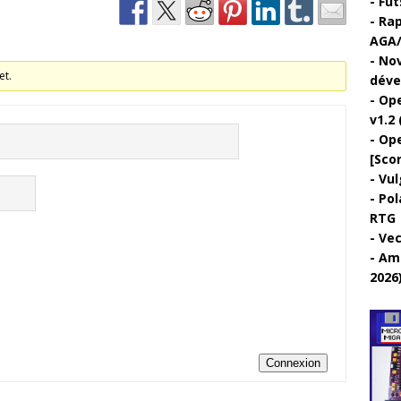
Fut
Rap
AGA/
Nov
et.
déve
Ope
v1.2 
Ope
[Sco
Vul
Pol
RTG
Vec
Ami
2026
Connexion