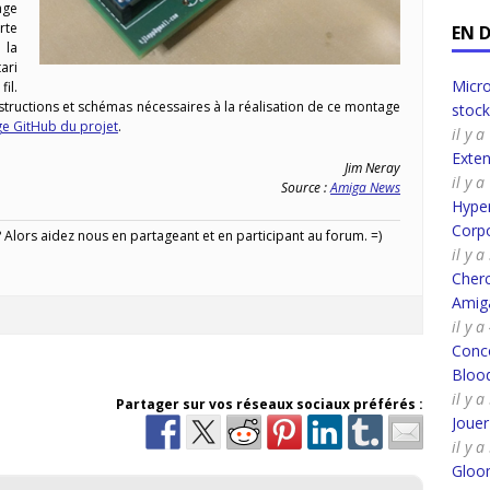
ge
rte
EN 
 la
ari
Micro
il.
nstructions et schémas nécessaires à la réalisation de ce montage
stoc
e GitHub du projet
.
il y 
Exte
Jim Neray
il y 
Source :
Amiga News
Hyper
Corpo
Alors aidez nous en partageant et en participant au forum. =)
il y 
Cherc
Amig
il y 
Conco
Bloo
il y 
Partager sur vos réseaux sociaux préférés :
Joue
il y 
Gloo