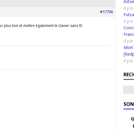
Astue
il y a
#17736
Futsa
il y a
uc plus loin et mettre également le clavier sans fil.
Conco
Fran
il y a
Mort
[Redpi
il y a
REC
SON
Q