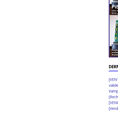
DER
[VENT
valid
Vampi
[Rec
[VEN
[Vend