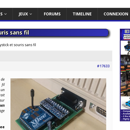
ES
JEUX
FORUMS
TIMELINE
CONNEXION
ris sans fil
stick et souris sans fil
#17633
 de
fil
 un
rait
sur
nen
age
Bee