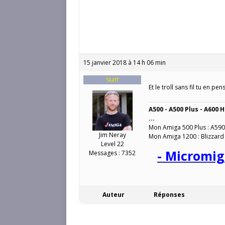
15 janvier 2018 à 14 h 06 min
Staff
Et le troll sans fil tu en pe
A500 - A500 Plus - A600 H
...
Mon Amiga 500 Plus : A590
Jim Neray
Mon Amiga 1200 : Blizzard
Level 22
- Micromig
Messages : 7352
Auteur
Réponses