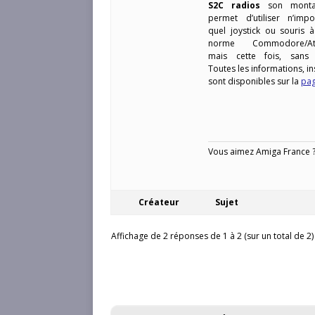
S2C radios
son monta
permet d’utiliser n’impo
quel joystick ou souris à
norme Commodore/At
mais cette fois, sans f
Toutes les informations, i
sont disponibles sur la
pag
Vous aimez Amiga France ? 
Créateur
Sujet
Affichage de 2 réponses de 1 à 2 (sur un total de 2)