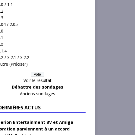
.0 / 1.1
.2
.3
.04 / 2.05
.0
.1
.x
.1.4
.2 / 3.2.1 / 3.2.2
utre (Préciser)
Voir le résultat
Débattre des sondages
Anciens sondages
 DERNIÈRES ACTUS
erion Entertainment BV et Amiga
oration parviennent à un accord