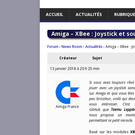
ACCUEIL
ACTUALITÉS
RUBRIQU
Amiga – XBee : Joystick et sou
Forum
›
News Room
›
Actualités
›
Amiga – XBee : Joy
Créateur
Sujet
13 janvier 2018 à 20 h 25 min
Si vous avez toujours rêvé
jouer avec un joystick sans 
sur Amiga et que vous êtes
peu bricoleur, voilà qui dev
vous intéresser. C’est 
Amiga France
GitHub que
Teemu Leppä
nous propose un mont
permettant ce petit miracle.
Basé sur les modules
X