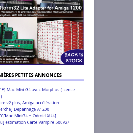
NIÈRES PETITES ANNONCES
E] Mac Mini G4 avec Morphos (licence
e)
re v2 plus, Amiga accélération
herche] Depannage A1200
D][Mac MiniG4 + Odroid XU4]
u] estimation Carte Vampire 500V2+