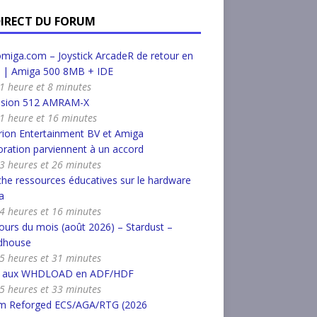
DIRECT DU FORUM
miga.com – Joystick ArcadeR de retour en
k | Amiga 500 8MB + IDE
a 1 heure et 8 minutes
nsion 512 AMRAM-X
a 1 heure et 16 minutes
ion Entertainment BV et Amiga
ration parviennent à un accord
a 3 heures et 26 minutes
he ressources éducatives sur le hardware
a
a 4 heures et 16 minutes
urs du mois (août 2026) – Stardust –
dhouse
a 5 heures et 31 minutes
r aux WHDLOAD en ADF/HDF
a 5 heures et 33 minutes
m Reforged ECS/AGA/RTG (2026