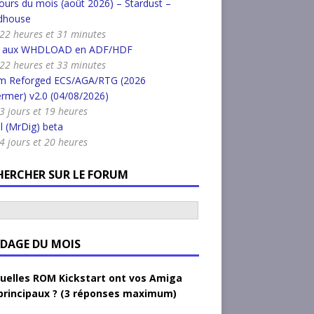
urs du mois (août 2026) – Stardust –
dhouse
a 22 heures et 31 minutes
r aux WHDLOAD en ADF/HDF
a 22 heures et 33 minutes
m Reforged ECS/AGA/RTG (2026
rmer) v2.0 (04/08/2026)
a 3 jours et 19 heures
l (MrDig) beta
a 4 jours et 20 heures
HERCHER SUR LE FORUM
DAGE DU MOIS
uelles ROM Kickstart ont vos Amiga
principaux ? (3 réponses maximum)