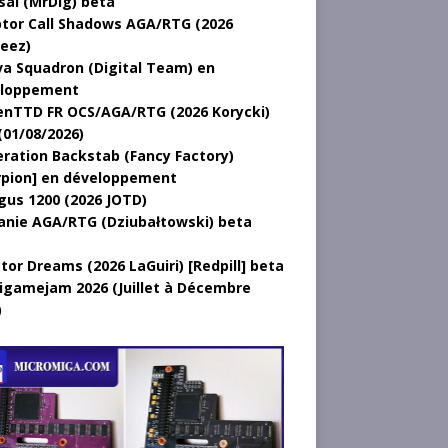
sal (MrDig) beta
tor Call Shadows AGA/RTG (2026
eez)
a Squadron (Digital Team) en
loppement
nTTD FR OCS/AGA/RTG (2026 Korycki)
(01/08/2026)
ration Backstab (Fancy Factory)
rpion] en développement
gus 1200 (2026 JOTD)
anie AGA/RTG (Dziubałtowski) beta
tor Dreams (2026 LaGuiri) [Redpill] beta
gamejam 2026 (Juillet à Décembre
)