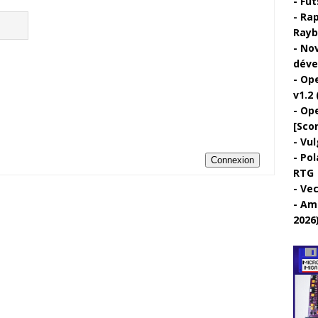
Fut
Rap
Rayb
Nov
déve
Ope
v1.2 
Ope
[Sco
Vul
Pol
Connexion
RTG
Vec
Ami
2026