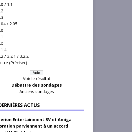
.0 / 1.1
.2
.3
.04 / 2.05
.0
.1
.x
.1.4
.2 / 3.2.1 / 3.2.2
utre (Préciser)
Voir le résultat
Débattre des sondages
Anciens sondages
 DERNIÈRES ACTUS
erion Entertainment BV et Amiga
oration parviennent à un accord