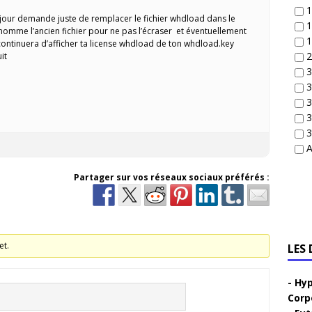
1
jour demande juste de remplacer le fichier whdload dans le
1
enomme l’ancien fichier pour ne pas l’écraser et éventuellement
1
 continuera d’afficher ta license whdload de ton whdload.key
2
it
3
3
3
3
3
A
Partager sur vos réseaux sociaux préférés :
et.
LES
Hyp
Corp