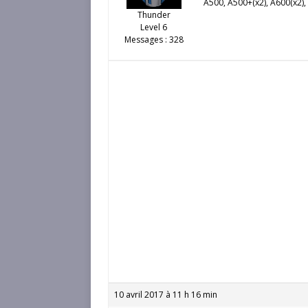
A500, A500+(x2), A600(x2), 
Thunder
Level 6
Messages : 328
10 avril 2017 à 11 h 16 min