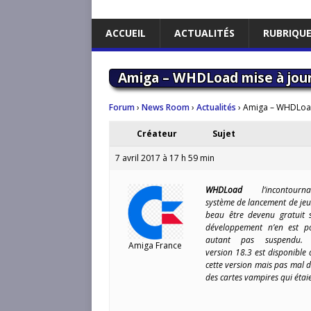
ACCUEIL
ACTUALITÉS
RUBRIQU
Amiga – WHDLoad mise à jour
Forum
›
News Room
›
Actualités
›
Amiga – WHDLoad
Créateur
Sujet
7 avril 2017 à 17 h 59 min
WHDLoad
l’incontourna
système de lancement de jeu
beau être devenu gratuit 
développement n’en est p
autant pas suspendu.
Amiga France
version 18.3 est disponible 
cette version mais pas mal 
des cartes vampires qui éta