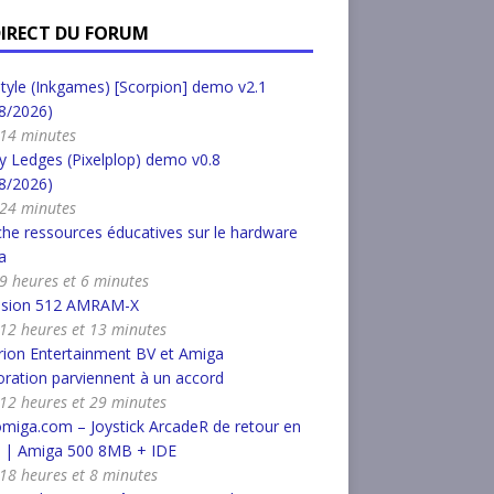
DIRECT DU FORUM
tyle (Inkgames) [Scorpion] demo v2.1
8/2026)
a 14 minutes
 Ledges (Pixelplop) demo v0.8
8/2026)
a 24 minutes
he ressources éducatives sur le hardware
a
a 9 heures et 6 minutes
nsion 512 AMRAM-X
a 12 heures et 13 minutes
ion Entertainment BV et Amiga
ration parviennent à un accord
a 12 heures et 29 minutes
miga.com – Joystick ArcadeR de retour en
k | Amiga 500 8MB + IDE
a 18 heures et 8 minutes