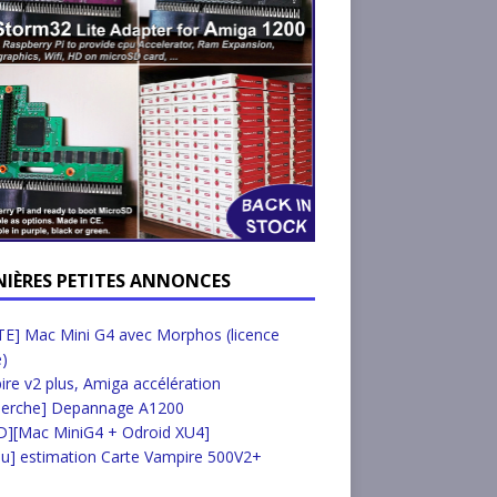
NIÈRES PETITES ANNONCES
E] Mac Mini G4 avec Morphos (licence
e)
re v2 plus, Amiga accélération
herche] Depannage A1200
D][Mac MiniG4 + Odroid XU4]
u] estimation Carte Vampire 500V2+