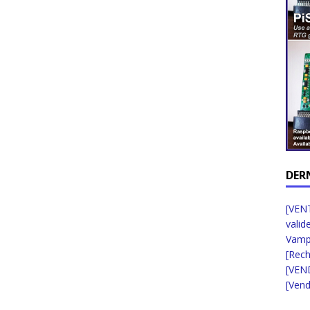
DER
[VENT
valid
Vampi
[Rec
[VEN
[Vend