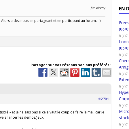
Jim Neray
EN 
Alors aidez nous en partageant et en participant au forum. =)
Frees
(06/0
il y 
Loony
(05/0
il y 
Cherc
Partager sur vos réseaux sociaux préférés :
Amig
il y 
Exte
il y 
Hyper
Corpo
#2701
il y 
Micro
istré » et je ne sais pas si cela vaut le coup de faire la maj, car je
ive a lancer les demos/jeux.
stoc
il y 