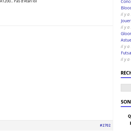
A1200... Pas d'Atari lol
Conco
Bloo
il y 
Joue
il y 
Gloo
Astue
il y 
Futsa
il y 
REC
SON
Q
#2702