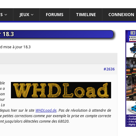
ES
JEUX
FORUMS
TIMELINE
CONNEXION
 18.3
 mise à jour 18.3
#2636
ble
x a
son
our
 La
depuis hier sur le site
WHDLoad.de
. Pas de révolution à attendre de
de petites corrections comme par exemple la prise en compte correcte
ient jusqu’alors détectées comme des 68020.