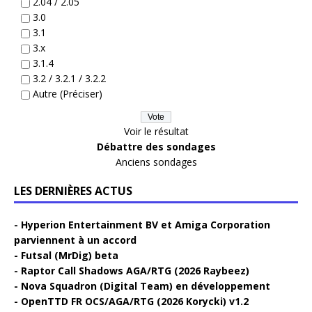
2.04 / 2.05
3.0
3.1
3.x
3.1.4
3.2 / 3.2.1 / 3.2.2
Autre (Préciser)
Voir le résultat
Débattre des sondages
Anciens sondages
LES DERNIÈRES ACTUS
Hyperion Entertainment BV et Amiga Corporation
parviennent à un accord
Futsal (MrDig) beta
Raptor Call Shadows AGA/RTG (2026 Raybeez)
Nova Squadron (Digital Team) en développement
OpenTTD FR OCS/AGA/RTG (2026 Korycki) v1.2