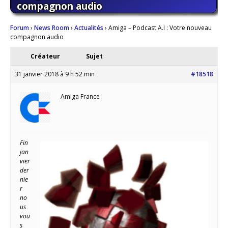
compagnon audio
Forum
›
News Room
›
Actualités
›
Amiga – Podcast A.I : Votre nouveau
compagnon audio
Créateur
Sujet
31 janvier 2018 à 9 h 52 min
#18518
Amiga France
Fin
jan
vier
der
nie
r
no
us
vou
s