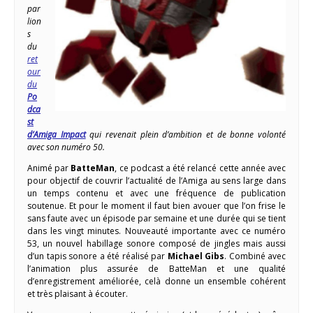
par
lion
s
du
ret
our
du
Po
dca
st
d’Amiga Impact
qui revenait plein d’ambition et de bonne volonté
avec son numéro 50.
Animé par
BatteMan
, ce podcast a été relancé cette année avec
pour objectif de couvrir l’actualité de l’Amiga au sens large dans
un temps contenu et avec une fréquence de publication
soutenue. Et pour le moment il faut bien avouer que l’on frise le
sans faute avec un épisode par semaine et une durée qui se tient
dans les vingt minutes. Nouveauté importante avec ce numéro
53, un nouvel habillage sonore composé de jingles mais aussi
d’un tapis sonore a été réalisé par
Michael Gibs
. Combiné avec
l’animation plus assurée de BatteMan et une qualité
d’enregistrement améliorée, celà donne un ensemble cohérent
et très plaisant à écouter.