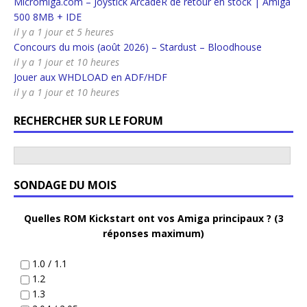
Micromiga.com – Joystick ArcadeR de retour en stock | Amiga
500 8MB + IDE
il y a 1 jour et 5 heures
Concours du mois (août 2026) – Stardust – Bloodhouse
il y a 1 jour et 10 heures
Jouer aux WHDLOAD en ADF/HDF
il y a 1 jour et 10 heures
RECHERCHER SUR LE FORUM
SONDAGE DU MOIS
Quelles ROM Kickstart ont vos Amiga principaux ? (3
réponses maximum)
1.0 / 1.1
1.2
1.3