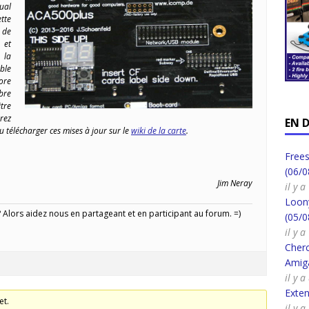
ual
tte
 de
 et
 la
ible
ore
bre
itre
rez
EN 
u télécharger ces mises à jour sur le
wiki de la carte
.
Frees
(06/0
Jim Neray
il y 
Loony
Alors aidez nous en partageant et en participant au forum. =)
(05/0
il y 
Cherc
Amig
il y 
Exte
et.
il y 