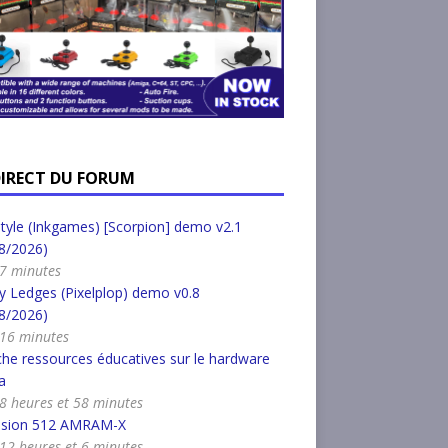
DIRECT DU FORUM
tyle (Inkgames) [Scorpion] demo v2.1
8/2026)
a 7 minutes
 Ledges (Pixelplop) demo v0.8
8/2026)
a 16 minutes
he ressources éducatives sur le hardware
a
a 8 heures et 58 minutes
nsion 512 AMRAM-X
a 12 heures et 6 minutes