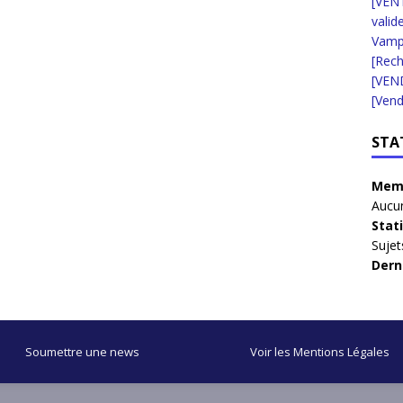
[VENT
valid
Vampi
[Rec
[VEN
[Vend
STA
Memb
Aucun
Stat
Sujet
Dern
Soumettre une news
Voir les Mentions Légales