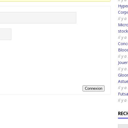
Hyper
Corpo
il y 
Micro
stoc
il y 
Conco
Bloo
il y 
Joue
il y 
Gloo
Astue
il y 
Connexion
Futsa
il y 
REC