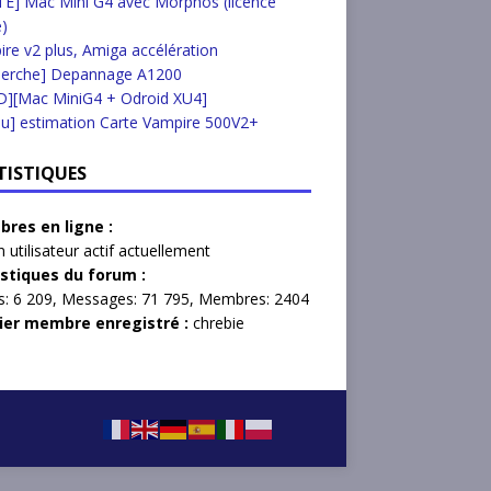
E] Mac Mini G4 avec Morphos (licence
e)
re v2 plus, Amiga accélération
herche] Depannage A1200
D][Mac MiniG4 + Odroid XU4]
u] estimation Carte Vampire 500V2+
TISTIQUES
res en ligne :
 utilisateur actif actuellement
istiques du forum :
s:
6 209,
Messages:
71 795,
Membres:
2404
ier membre enregistré :
chrebie