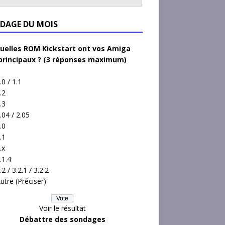
DAGE DU MOIS
uelles ROM Kickstart ont vos Amiga
principaux ? (3 réponses maximum)
.0 / 1.1
.2
.3
.04 / 2.05
.0
.1
.x
.1.4
.2 / 3.2.1 / 3.2.2
utre (Préciser)
Voir le résultat
Débattre des sondages