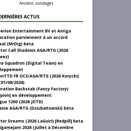
Anciens sondages
 DERNIÈRES ACTUS
erion Entertainment BV et Amiga
oration parviennent à un accord
sal (MrDig) beta
tor Call Shadows AGA/RTG (2026
eez)
a Squadron (Digital Team) en
loppement
nTTD FR OCS/AGA/RTG (2026 Korycki)
(01/08/2026)
ration Backstab (Fancy Factory)
rpion] en développement
gus 1200 (2026 JOTD)
anie AGA/RTG (Dziubałtowski) beta
tor Dreams (2026 LaGuiri) [Redpill] beta
gamejam 2026 (Juillet à Décembre