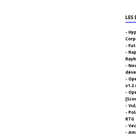
LES
Hyp
Corp
Fut
Rap
Rayb
Nov
déve
Ope
v1.2 
Ope
[Sco
Vul
Pol
RTG
Vec
Ami