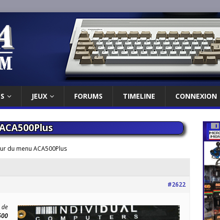
ES
JEUX
FORUMS
TIMELINE
CONNEXION
 ACA500Plus
jour du menu ACA500Plus
#2622
 de
500