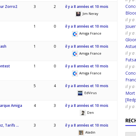
Conco
sur Zorro2
3
2
il y a 8 années et 10 mois
Bloo
Jim Neray
il y 
Joue
1
0
il y a 8 années et 10 mois
il y 
Amiga France
Gloo
Astue
lash
1
0
il y a 8 années et 10 mois
il y a
Amiga France
Futsa
ontest
1
0
il y a 8 années et 10 mois
il y a
Conco
Amiga France
Fran
5
4
il y a 8 années et 10 mois
il y 
Mort
EdVirus
[Redpi
marque Amiga
4
3
il y a 8 années et 10 mois
il y a
Den
REC
z, Tarifs …
3
3
il y a 8 années et 10 mois
Aladin