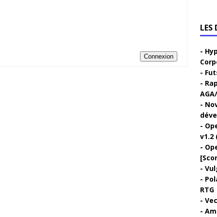
LES
Hyp
Connexion
Corp
Fut
Rap
AGA/
Nov
déve
Ope
v1.2 
Ope
[Sco
Vul
Pol
RTG
Vec
Ami