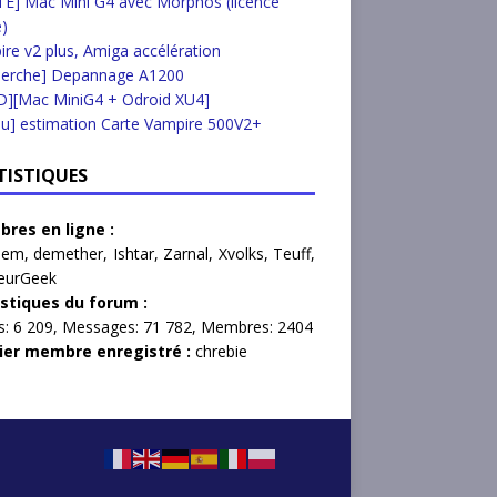
E] Mac Mini G4 avec Morphos (licence
e)
re v2 plus, Amiga accélération
herche] Depannage A1200
D][Mac MiniG4 + Odroid XU4]
u] estimation Carte Vampire 500V2+
TISTIQUES
res en ligne :
lem
,
demether
,
Ishtar
,
Zarnal
,
Xvolks
,
Teuff
,
eurGeek
istiques du forum :
s:
6 209,
Messages:
71 782,
Membres:
2404
ier membre enregistré :
chrebie