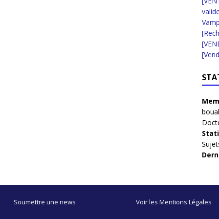
[VENT
valid
Vampi
[Rec
[VEN
[Vend
STA
Memb
boua
Doct
Stat
Sujet
Dern
Soumettre une news
Voir les Mentions Légales