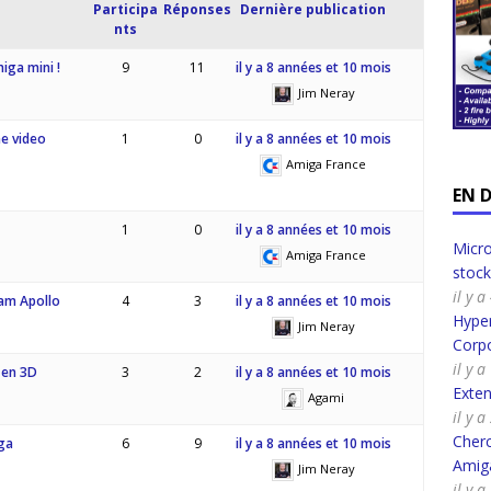
Participa
Réponses
Dernière publication
nts
miga mini !
9
11
il y a 8 années et 10 mois
Jim Neray
e video
1
0
il y a 8 années et 10 mois
Amiga France
EN 
1
0
il y a 8 années et 10 mois
Micro
Amiga France
stoc
il y 
am Apollo
4
3
il y a 8 années et 10 mois
Hyper
Jim Neray
Corpo
il y 
 en 3D
3
2
il y a 8 années et 10 mois
Exte
Agami
il y 
Cherc
iga
6
9
il y a 8 années et 10 mois
Amig
Jim Neray
il y 