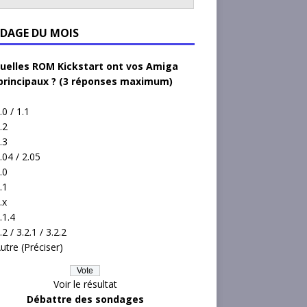
DAGE DU MOIS
uelles ROM Kickstart ont vos Amiga
principaux ? (3 réponses maximum)
.0 / 1.1
.2
.3
.04 / 2.05
.0
.1
.x
.1.4
.2 / 3.2.1 / 3.2.2
utre (Préciser)
Voir le résultat
Débattre des sondages