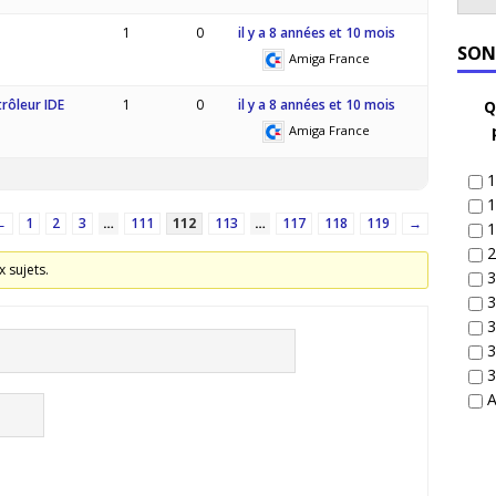
1
0
il y a 8 années et 10 mois
SON
Amiga France
rôleur IDE
1
0
il y a 8 années et 10 mois
Q
Amiga France
1
1
←
1
2
3
…
111
112
113
…
117
118
119
→
1
2
 sujets.
3
3
3
3
3
A