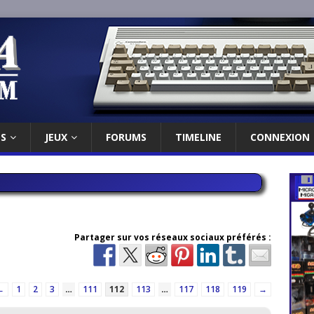
ES
JEUX
FORUMS
TIMELINE
CONNEXION
Partager sur vos réseaux sociaux préférés :
←
1
2
3
…
111
112
113
…
117
118
119
→