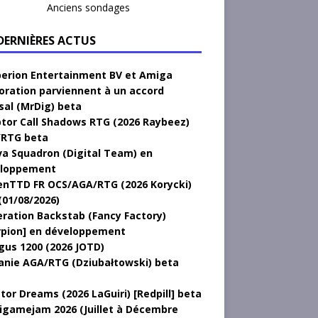
Anciens sondages
 DERNIÈRES ACTUS
erion Entertainment BV et Amiga
oration parviennent à un accord
sal (MrDig) beta
tor Call Shadows RTG (2026 Raybeez)
RTG beta
a Squadron (Digital Team) en
loppement
nTTD FR OCS/AGA/RTG (2026 Korycki)
(01/08/2026)
ration Backstab (Fancy Factory)
rpion] en développement
gus 1200 (2026 JOTD)
anie AGA/RTG (Dziubałtowski) beta
tor Dreams (2026 LaGuiri) [Redpill] beta
gamejam 2026 (Juillet à Décembre