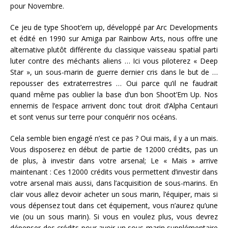
pour Novembre.
Ce jeu de type Shoot’em up, développé par Arc Developments
et édité en 1990 sur Amiga par Rainbow Arts, nous offre une
alternative plutôt différente du classique vaisseau spatial parti
luter contre des méchants aliens … Ici vous piloterez « Deep
Star », un sous-marin de guerre dernier cris dans le but de …
repousser des extraterrestres … Oui parce qu’il ne faudrait
quand même pas oublier la base d’un bon Shoot’Em Up. Nos
ennemis de l’espace arrivent donc tout droit d’Alpha Centauri
et sont venus sur terre pour conquérir nos océans.
Cela semble bien engagé n’est ce pas ? Oui mais, il y a un mais.
Vous disposerez en début de partie de 12000 crédits, pas un
de plus, à investir dans votre arsenal; Le « Mais » arrive
maintenant : Ces 12000 crédits vous permettent d’investir dans
votre arsenal mais aussi, dans l’acquisition de sous-marins. En
clair vous allez devoir acheter un sous marin, l’équiper, mais si
vous dépensez tout dans cet équipement, vous n’aurez qu’une
vie (ou un sous marin). Si vous en voulez plus, vous devrez
dépenser des crédits pour avoir un sous marin supplémentaire