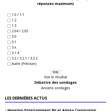
réponses maximum)
1.0 / 1.1
1.2
1.3
2.04 / 2.05
3.0
3.1
3.x
3.1.4
3.2 / 3.2.1 / 3.2.2
Autre (Préciser)
Voir le résultat
Débattre des sondages
Anciens sondages
LES DERNIÈRES ACTUS
Hyperion Entertainment BV et Amiga Corporation