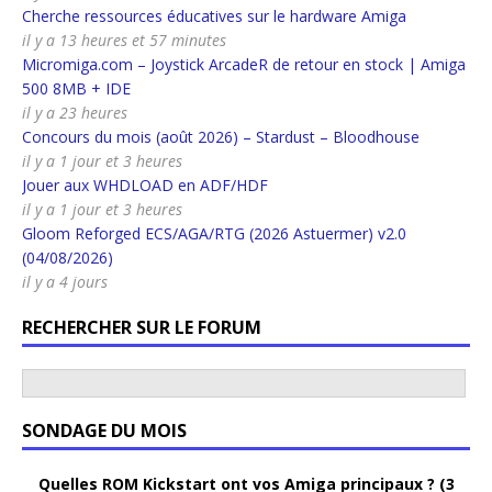
Cherche ressources éducatives sur le hardware Amiga
il y a 13 heures et 57 minutes
Micromiga.com – Joystick ArcadeR de retour en stock | Amiga
500 8MB + IDE
il y a 23 heures
Concours du mois (août 2026) – Stardust – Bloodhouse
il y a 1 jour et 3 heures
Jouer aux WHDLOAD en ADF/HDF
il y a 1 jour et 3 heures
Gloom Reforged ECS/AGA/RTG (2026 Astuermer) v2.0
(04/08/2026)
il y a 4 jours
RECHERCHER SUR LE FORUM
SONDAGE DU MOIS
Quelles ROM Kickstart ont vos Amiga principaux ? (3