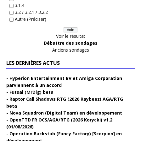
3.1.4
3.2 / 3.2.1 / 3.2.2
Autre (Préciser)
Voir le résultat
Débattre des sondages
Anciens sondages
LES DERNIÈRES ACTUS
Hyperion Entertainment BV et Amiga Corporation
parviennent à un accord
Futsal (MrDig) beta
Raptor Call Shadows RTG (2026 Raybeez) AGA/RTG
beta
Nova Squadron (Digital Team) en développement
OpenTTD FR OCS/AGA/RTG (2026 Korycki) v1.2
(01/08/2026)
Operation Backstab (Fancy Factory) [Scorpion] en
développement