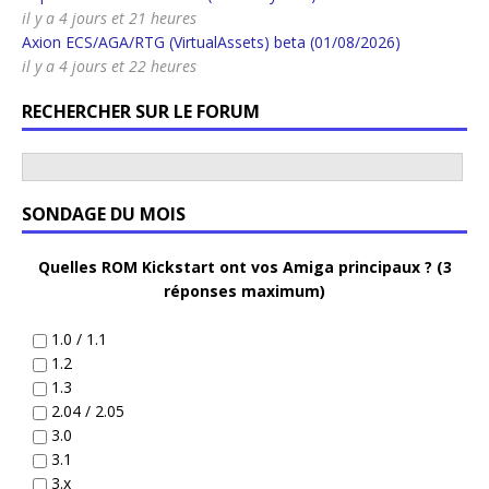
il y a 4 jours et 21 heures
Axion ECS/AGA/RTG (VirtualAssets) beta (01/08/2026)
il y a 4 jours et 22 heures
RECHERCHER SUR LE FORUM
SONDAGE DU MOIS
Quelles ROM Kickstart ont vos Amiga principaux ? (3
réponses maximum)
1.0 / 1.1
1.2
1.3
2.04 / 2.05
3.0
3.1
3.x