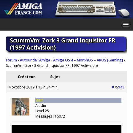
ScummVm: Zork 3 Grand Inquisitor FR
(1997 Activision)
Forum
›
Autour de l’Amiga
›
Amiga OS 4 – MorphOS – AROS [Gaming]
›
ScummVm: Zork 3 Grand Inquisitor FR (1997 Activision)
Créateur
Sujet
4 octobre 2019 à 13 h 34 min
#75949
Staff
Aladin
Level 25
Messages : 16072