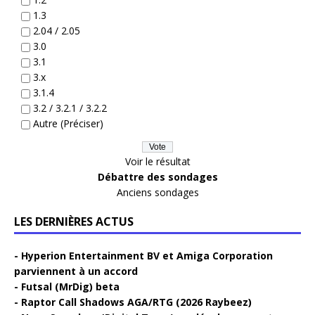
1.3
2.04 / 2.05
3.0
3.1
3.x
3.1.4
3.2 / 3.2.1 / 3.2.2
Autre (Préciser)
Voir le résultat
Débattre des sondages
Anciens sondages
LES DERNIÈRES ACTUS
Hyperion Entertainment BV et Amiga Corporation
parviennent à un accord
Futsal (MrDig) beta
Raptor Call Shadows AGA/RTG (2026 Raybeez)