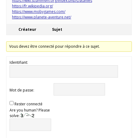
https://wiki.scummvm.org/index.php/Datafiles
https://fr.wikipedia.org/
https://www.mobygames.com/
https://www.planete-aventure.net/
Créateur
Sujet
Vous devez être connecté pour répondre à ce sujet.
Identifiant:
Mot de passe:
Rester connecté
Are you human? Please
solve: