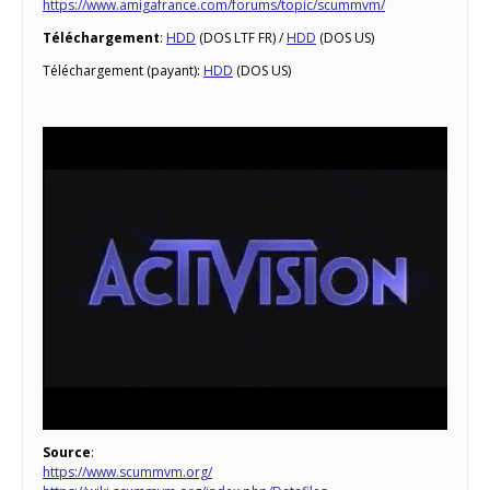
https://www.amigafrance.com/forums/topic/scummvm/
Téléchargement
:
HDD
(DOS LTF FR) /
HDD
(DOS US)
Téléchargement (payant):
HDD
(DOS US)
Source
:
https://www.scummvm.org/