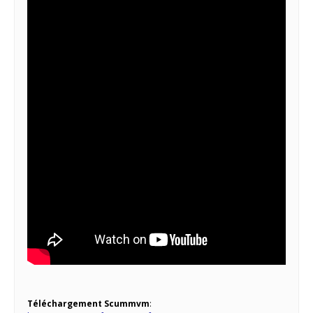
Téléchargement Scummvm
: