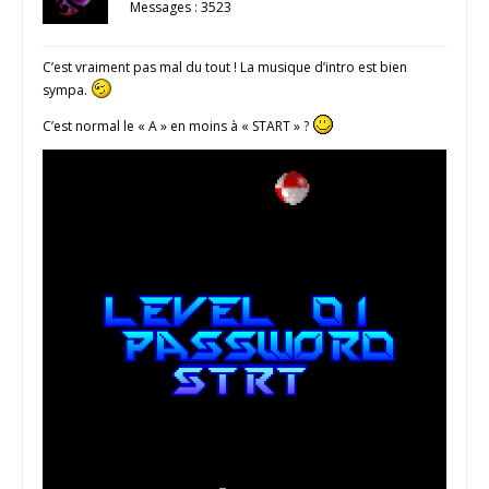
Messages : 3523
C’est vraiment pas mal du tout ! La musique d’intro est bien
sympa.
C’est normal le « A » en moins à « START » ?