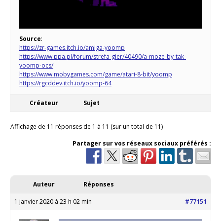
Source
:
https://zr-games.itch.io/amiga-yoomp
https://www.ppa.pl/forum/strefa-gier/40490/a-moze-by-tak-
yoomp-ocs/
https://www.mobygames.com/game/atari-8-bit/yoomp
https://rgcddev.itch.io/yoomp-64
Créateur
Sujet
Affichage de 11 réponses de 1 à 11 (sur un total de 11)
Partager sur vos réseaux sociaux préférés :
Auteur
Réponses
1 janvier 2020 à 23 h 02 min
#77151