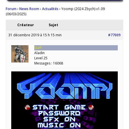
Forum
›
News Room
›
Actualités
›
Yoomp (2024 Zbych) v1.09
(06/03/2025)
Créateur
Sujet
31 décembre 2019 à 15 h 15 min
#77009
Staff
Aladin
Level 25
Messages : 16068