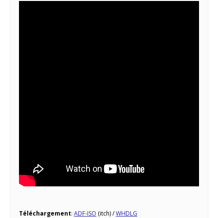
Téléchargement
:
ADF-ISO
(itch) /
WHDLG