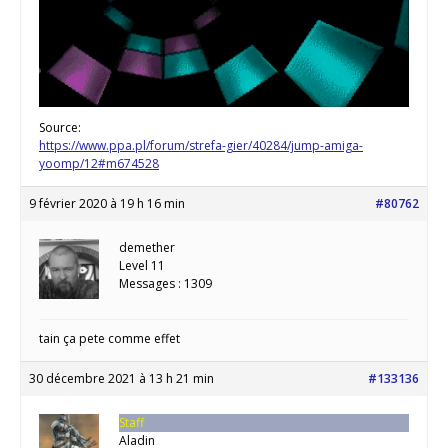
Source:
https://www.ppa.pl/forum/strefa-gier/40284/jump-amiga-
yoomp/12#m674528
9 février 2020 à 19 h 16 min
#80762
demether
Level 11
Messages : 1309
tain ça pete comme effet
30 décembre 2021 à 13 h 21 min
#133136
Staff
Aladin