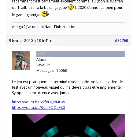
récemment c’est carrément excellent comme jeu (bon je suis fan
de Trailblazer à la base, ça joue
). 2020 s’annonce bien pour
le gaming amiga
Amiga ? J'ai un ami dans l'informatique
9 février 2020 à 18 h 41 min
#80760
Staff
Aladin
Level 25
Messages : 16068
Le jeu est pratiquement terminé niveau code. voila une video de
test avec un nouveau visuel qui ne devrait pas être implémenté.
Sympa la concurrence avec Jump.
https://youtu.be/Vkf8UQRMLwY
https://youtu.be/8kL4FOQeF80