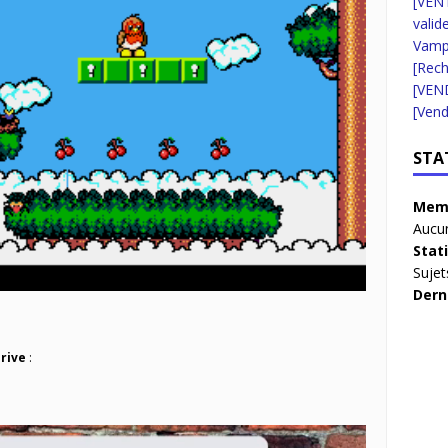
[VENT
valid
Vampi
[Rec
[VEN
[Vend
STA
Memb
Aucun
Stat
Sujet
Dern
rive
: