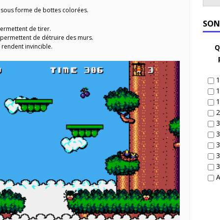
r sous forme de bottes colorées.
SON
ermettent de tirer.
s permettent de détruire des murs.
 rendent invincible.
Q
1
1
1
2
3
3
3
3
3
A