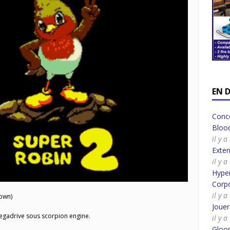
EN 
Conco
Bloo
il y 
Exte
il y 
Hyper
Corpo
il y 
own)
Joue
egadrive sous scorpion engine.
il y 
Gloo