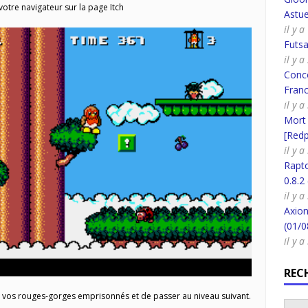
otre navigateur sur la page Itch
Astue
il y 
Futsa
il y 
Conco
Fran
il y 
Mort
[Redpi
il y 
Rapt
0.8.2
il y 
Axion
(01/0
il y 
REC
r vos rouges-gorges emprisonnés et de passer au niveau suivant.