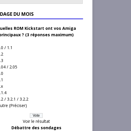
DAGE DU MOIS
uelles ROM Kickstart ont vos Amiga
principaux ? (3 réponses maximum)
.0 / 1.1
.2
.3
.04 / 2.05
.0
.1
.x
.1.4
.2 / 3.2.1 / 3.2.2
utre (Préciser)
Voir le résultat
Débattre des sondages