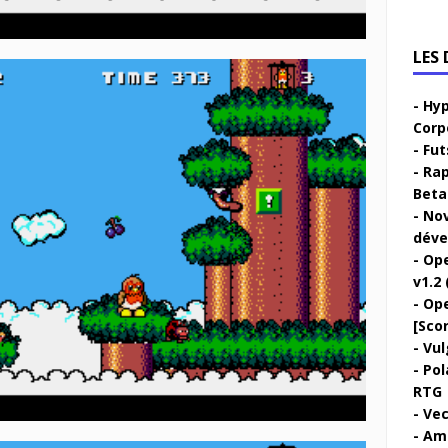
LES
Hyp
Corp
Fut
Rap
Beta 
Nov
déve
Ope
v1.2 
Ope
[Sco
Vul
Pol
RTG
Vec
Ami