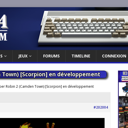
ES
JEUX
FORUMS
TIMELINE
CONNEXION
n Town) [Scorpion] en développement
per Robin 2 (Camden Town) [Scorpion] en développement
#202004