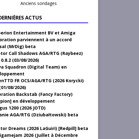
Anciens sondages
 DERNIÈRES ACTUS
erion Entertainment BV et Amiga
oration parviennent à un accord
sal (MrDig) beta
tor Call Shadows AGA/RTG (Raybeez)
0.8.2 (03/08/2026)
a Squadron (Digital Team) en
loppement
nTTD FR OCS/AGA/RTG (2026 Korycki)
(01/08/2026)
ration Backstab (Fancy Factory)
rpion] en développement
gus 1200 (2026 JOTD)
anie AGA/RTG (Dziubałtowski) beta
tor Dreams (2026 LaGuiri) [Redpill] beta
gamejam 2026 (Juillet à Décembre