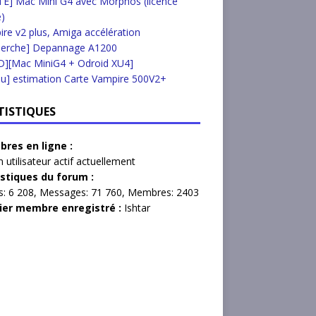
E] Mac Mini G4 avec Morphos (licence
e)
re v2 plus, Amiga accélération
herche] Depannage A1200
D][Mac MiniG4 + Odroid XU4]
u] estimation Carte Vampire 500V2+
TISTIQUES
res en ligne :
 utilisateur actif actuellement
istiques du forum :
s:
6 208,
Messages:
71 760,
Membres:
2403
ier membre enregistré :
Ishtar