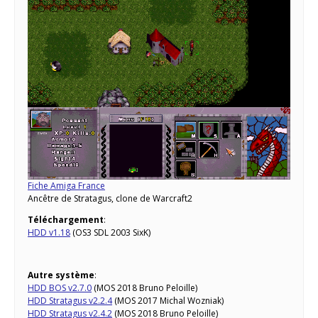
Fiche Amiga France
Ancêtre de Stratagus, clone de Warcraft2
Téléchargement
:
HDD v1.18
(OS3 SDL 2003 SixK)
Autre système
:
HDD BOS v2.7.0
(MOS 2018 Bruno Peloille)
HDD Stratagus v2.2.4
(MOS 2017 Michal Wozniak)
HDD Stratagus v2.4.2
(MOS 2018 Bruno Peloille)