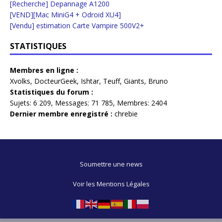
[Recherche] Depannage A1200
[VEND][Mac MiniG4 + Odroid XU4]
[Vendu] estimation Carte Vampire 500V2+
STATISTIQUES
Membres en ligne :
Xvolks
,
DocteurGeek
,
Ishtar
,
Teuff
,
Giants
,
Bruno
Statistiques du forum :
Sujets:
6 209,
Messages:
71 785,
Membres:
2404
Dernier membre enregistré :
chrebie
Soumettre une news
Voir les Mentions Légales