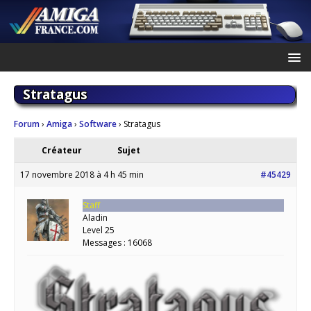
Stratagus
Forum
›
Amiga
›
Software
›
Stratagus
Créateur
Sujet
17 novembre 2018 à 4 h 45 min
#45429
Staff
Aladin
Level 25
Messages : 16068