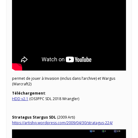
permet de jouer à Invasion (inclus dans l’archive) et Wargus
(Warcraft2)
Téléchargement
:
HDD v2.1
(OS3PPC SDL 2018 Wrangler)
Stratagus Stargus SDL
(2009 Arti)
https://artishq.wordpress.com/2009/04/30/stratagus-224/