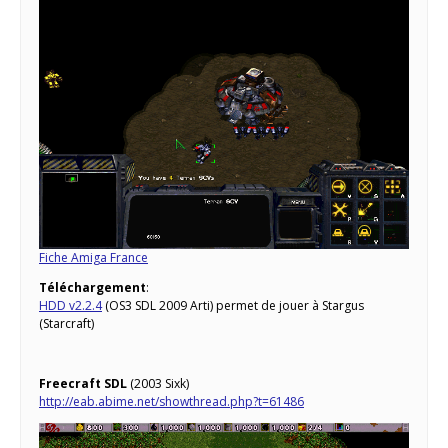
Fiche Amiga France
Téléchargement
:
HDD v2.2.4
(OS3 SDL 2009 Arti) permet de jouer à Stargus
(Starcraft)
Freecraft SDL
(2003 Sixk)
http://eab.abime.net/showthread.php?t=61486