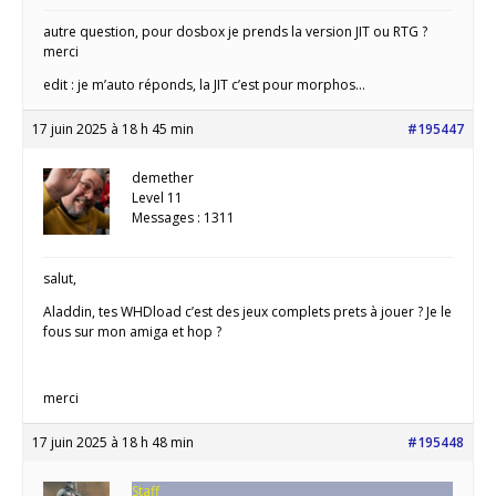
autre question, pour dosbox je prends la version JIT ou RTG ?
merci
edit : je m’auto réponds, la JIT c’est pour morphos…
17 juin 2025 à 18 h 45 min
#195447
demether
Level 11
Messages : 1311
salut,
Aladdin, tes WHDload c’est des jeux complets prets à jouer ? Je le
fous sur mon amiga et hop ?
merci
17 juin 2025 à 18 h 48 min
#195448
Staff