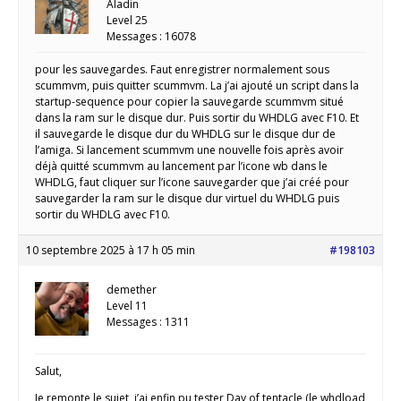
Aladin
Level 25
Messages : 16078
pour les sauvegardes. Faut enregistrer normalement sous
scummvm, puis quitter scummvm. La j’ai ajouté un script dans la
startup-sequence pour copier la sauvegarde scummvm situé
dans la ram sur le disque dur. Puis sortir du WHDLG avec F10. Et
il sauvegarde le disque dur du WHDLG sur le disque dur de
l’amiga. Si lancement scummvm une nouvelle fois après avoir
déjà quitté scummvm au lancement par l’icone wb dans le
WHDLG, faut cliquer sur l’icone sauvegarder que j’ai créé pour
sauvegarder la ram sur le disque dur virtuel du WHDLG puis
sortir du WHDLG avec F10.
10 septembre 2025 à 17 h 05 min
#198103
demether
Level 11
Messages : 1311
Salut,
Je remonte le sujet, j’ai enfin pu tester Day of tentacle (le whdload