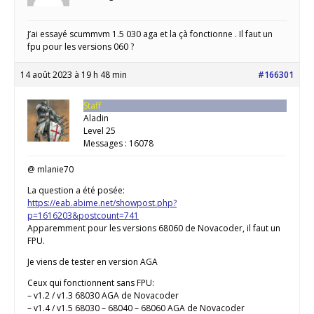
J’ai essayé scummvm 1.5 030 aga et la çà fonctionne . Il faut un
fpu pour les versions 060 ?
14 août 2023 à 19 h 48 min
#166301
Staff
Aladin
Level 25
Messages : 16078
@ mlanie70
La question a été posée:
https://eab.abime.net/showpost.php?
p=1616203&postcount=741
Apparemment pour les versions 68060 de Novacoder, il faut un
FPU.
Je viens de tester en version AGA
Ceux qui fonctionnent sans FPU:
– v1.2 / v1.3 68030 AGA de Novacoder
– v1.4 / v1.5 68030 – 68040 – 68060 AGA de Novacoder