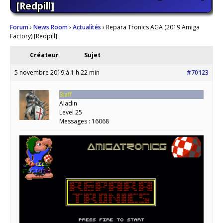
[Redpill]
Forum
›
News Room
›
Actualités
›
Repara Tronics AGA (2019 Amiga
Factory) [Redpill]
Créateur
Sujet
5 novembre 2019 à 1 h 22 min
#70123
Staff
Aladin
Level 25
Messages : 16068