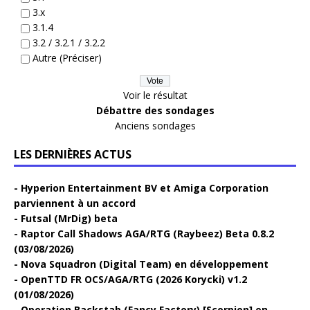
3.x
3.1.4
3.2 / 3.2.1 / 3.2.2
Autre (Préciser)
Voir le résultat
Débattre des sondages
Anciens sondages
LES DERNIÈRES ACTUS
Hyperion Entertainment BV et Amiga Corporation
parviennent à un accord
Futsal (MrDig) beta
Raptor Call Shadows AGA/RTG (Raybeez) Beta 0.8.2
(03/08/2026)
Nova Squadron (Digital Team) en développement
OpenTTD FR OCS/AGA/RTG (2026 Korycki) v1.2
(01/08/2026)
Operation Backstab (Fancy Factory) [Scorpion] en