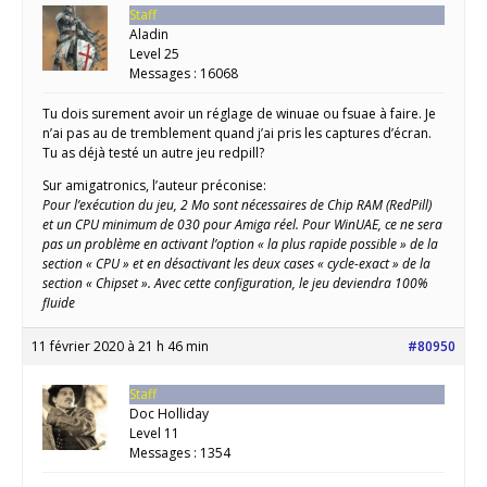
Staff
Aladin
Level 25
Messages : 16068
Tu dois surement avoir un réglage de winuae ou fsuae à faire. Je
n’ai pas au de tremblement quand j’ai pris les captures d’écran.
Tu as déjà testé un autre jeu redpill?
Sur amigatronics, l’auteur préconise:
Pour l’exécution du jeu, 2 Mo sont nécessaires de Chip RAM (RedPill)
et un CPU minimum de 030 pour Amiga réel. Pour WinUAE, ce ne sera
pas un problème en activant l’option « la plus rapide possible » de la
section « CPU » et en désactivant les deux cases « cycle-exact » de la
section « Chipset ». Avec cette configuration, le jeu deviendra 100%
fluide
11 février 2020 à 21 h 46 min
#80950
Staff
Doc Holliday
Level 11
Messages : 1354