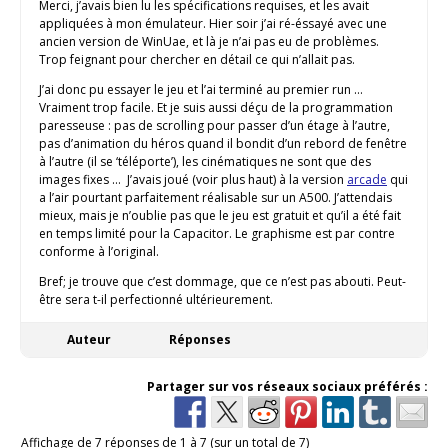
Merci, j’avais bien lu les spécifications requises, et les avait
appliquées à mon émulateur. Hier soir j’ai ré-éssayé avec une
ancien version de WinUae, et là je n’ai pas eu de problèmes.
Trop feignant pour chercher en détail ce qui n’allait pas.
J’ai donc pu essayer le jeu et l’ai terminé au premier run …
Vraiment trop facile. Et je suis aussi déçu de la programmation
paresseuse : pas de scrolling pour passer d’un étage à l’autre,
pas d’animation du héros quand il bondit d’un rebord de fenêtre
à l’autre (il se ‘téléporte’), les cinématiques ne sont que des
images fixes … J’avais joué (voir plus haut) à la version
arcade
qui
a l’air pourtant parfaitement réalisable sur un A500. J’attendais
mieux, mais je n’oublie pas que le jeu est gratuit et qu’il a été fait
en temps limité pour la Capacitor. Le graphisme est par contre
conforme à l’original.
Bref; je trouve que c’est dommage, que ce n’est pas abouti. Peut-
être sera t-il perfectionné ultérieurement.
Auteur
Réponses
Partager sur vos réseaux sociaux préférés :
Affichage de 7 réponses de 1 à 7 (sur un total de 7)