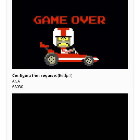
Configuration requise
: (Redpill)
AGA
68030