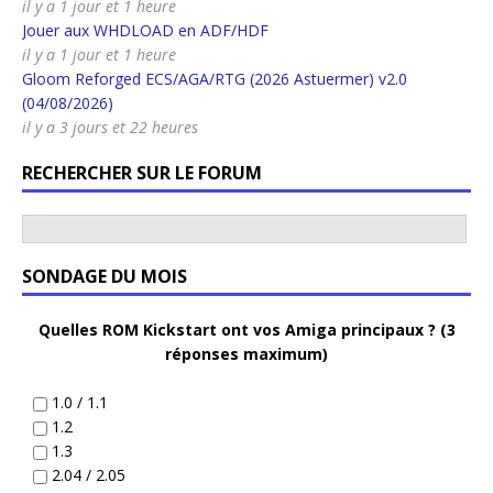
il y a 1 jour et 1 heure
Jouer aux WHDLOAD en ADF/HDF
il y a 1 jour et 1 heure
Gloom Reforged ECS/AGA/RTG (2026 Astuermer) v2.0
(04/08/2026)
il y a 3 jours et 22 heures
RECHERCHER SUR LE FORUM
SONDAGE DU MOIS
Quelles ROM Kickstart ont vos Amiga principaux ? (3
réponses maximum)
1.0 / 1.1
1.2
1.3
2.04 / 2.05