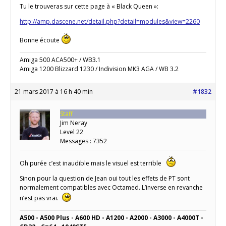
Tu le trouveras sur cette page à « Black Queen »:
http://amp.dascene.net/detail.php?detail=modules&view=2260
Bonne écoute
Amiga 500 ACA500+ / WB3.1
Amiga 1200 Blizzard 1230 / Indivision MK3 AGA / WB 3.2
21 mars 2017 à 16 h 40 min
#1832
Staff
Jim Neray
Level 22
Messages : 7352
Oh purée c’est inaudible mais le visuel est terrible
Sinon pour la question de Jean oui tout les effets de PT sont
normalement compatibles avec Octamed. L’inverse en revanche
n’est pas vrai.
A500 - A500 Plus - A600 HD - A1200 - A2000 - A3000 - A4000T -