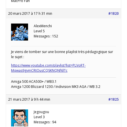
MacPro Fan
20 mars 2017 à 17 h 31 min
#1820
AlexMenchi
Level 5
Messages : 152
Je viens de tomber sur une bonne playlist très pédagogique sur
le sujet :
https://www.youtube.com/playlist?list=PLVoRT-
Mqwas9gvmCRtOusCQSKNQNf6lTc
Amiga 500 ACA500+ / WB3.1
Amiga 1200 Blizzard 1230 / Indivision MK3 AGA / WB 3.2
21 mars 2017 à 9 h 44 min
#1825
Jegougou
Level 3
Messages : 94