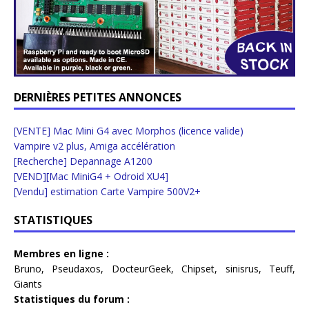
DERNIÈRES PETITES ANNONCES
[VENTE] Mac Mini G4 avec Morphos (licence valide)
Vampire v2 plus, Amiga accélération
[Recherche] Depannage A1200
[VEND][Mac MiniG4 + Odroid XU4]
[Vendu] estimation Carte Vampire 500V2+
STATISTIQUES
Membres en ligne :
Bruno
,
Pseudaxos
,
DocteurGeek
,
Chipset
,
sinisrus
,
Teuff
,
Giants
Statistiques du forum :