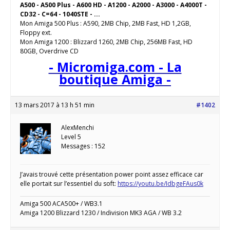
A500 - A500 Plus - A600 HD - A1200 - A2000 - A3000 - A4000T -
CD32 - C=64 - 1040STE - ...
Mon Amiga 500 Plus : A590, 2MB Chip, 2MB Fast, HD 1,2GB,
Floppy ext.
Mon Amiga 1200 : Blizzard 1260, 2MB Chip, 256MB Fast, HD
80GB, Overdrive CD
- Micromiga.com - La
boutique Amiga -
13 mars 2017 à 13 h 51 min
#1402
AlexMenchi
Level 5
Messages : 152
J’avais trouvé cette présentation power point assez efficace car
elle portait sur l’essentiel du soft:
https://youtu.be/IdbgeFAus0k
Amiga 500 ACA500+ / WB3.1
Amiga 1200 Blizzard 1230 / Indivision MK3 AGA / WB 3.2