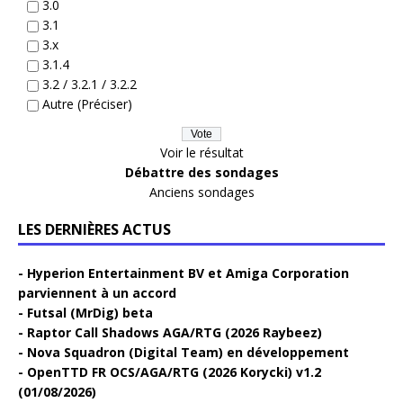
3.0
3.1
3.x
3.1.4
3.2 / 3.2.1 / 3.2.2
Autre (Préciser)
Voir le résultat
Débattre des sondages
Anciens sondages
LES DERNIÈRES ACTUS
Hyperion Entertainment BV et Amiga Corporation
parviennent à un accord
Futsal (MrDig) beta
Raptor Call Shadows AGA/RTG (2026 Raybeez)
Nova Squadron (Digital Team) en développement
OpenTTD FR OCS/AGA/RTG (2026 Korycki) v1.2
(01/08/2026)