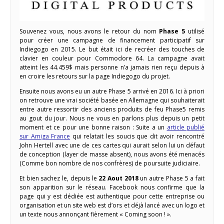
Souvenez vous, nous avons le retour du nom
Phase 5
utilisé
pour créer une campagne de financement participatif sur
Indiegogo en 2015. Le but était ici de recréer des touches de
clavier en couleur pour Commodore 64. La campagne avait
atteint les 44.459$ mais personne n’a jamais rien reçu depuis à
en croire les retours sur la page Indiegogo du projet.
Ensuite nous avons eu un autre Phase 5 arrivé en 2016. Ici à priori
on retrouve une vrai société basée en Allemagne qui souhaiterait
entre autre ressortir des anciens produits de feu Phase5 remis
au gout du jour. Nous ne vous en parlons plus depuis un petit
moment et ce pour une bonne raison : Suite a un
article publié
sur Amiga France
qui relatait les soucis que dit avoir rencontré
John Hertell avec une de ces cartes qui aurait selon lui un défaut
de conception (layer de masse absent), nous avons été menacés
(Comme bon nombre de nos confrères) de poursuite judiciaire.
Et bien sachez le, depuis le
22 Aout 2018
un autre Phase 5 a fait
son apparition sur le réseau. Facebook nous confirme que la
page qui y est dédiée est authentique pour cette entreprise ou
organisation et un site web est d’ors et déjà lancé avec un logo et
un texte nous annonçant fièrement « Coming soon ! ».