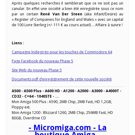
Après quelques recherches il semblerait que ce ne soit pas un
canular. En effet une société a bien été enregistrée sous ce nom
par un certain
René Van Der Steen
(aka Infant/Desire) au
« Register of Companies for England and Wales » avec un capital
de 100 Livre Sterling (+/- 111 € au cours actuel) … Affaire à suivre !
Liens :
C
ampagne Indiegogo pour les touches de Commodore 64
Page Facebook du nouveau Phase 5
Site Web du nouveau Phase 5
Documents pdf d’enregistrement de cette nouvelle société
A500 - A500 Plus - A600 HD - A1200 - A2000 - A3000 - A4000T -
CD32 - C=64 - 1040STE - ...
Mon Amiga 500 Plus : A590, 2MB Chip, 2MB Fast, HD 1,2GB,
Floppy ext.
Mon Amiga 1200 : Blizzard 1260, 2MB Chip, 256MB Fast, HD
80GB, Overdrive CD
- Micromiga.com - La
boutique Amiga -