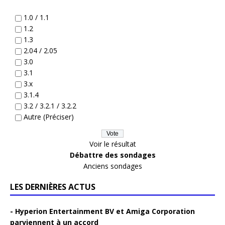
1.0 / 1.1
1.2
1.3
2.04 / 2.05
3.0
3.1
3.x
3.1.4
3.2 / 3.2.1 / 3.2.2
Autre (Préciser)
Voir le résultat
Débattre des sondages
Anciens sondages
LES DERNIÈRES ACTUS
Hyperion Entertainment BV et Amiga Corporation
parviennent à un accord