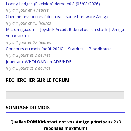
Loony Ledges (Pixelplop) demo v0.8 (05/08/2026)
il y a 1 jour et 4 heures
Cherche ressources éducatives sur le hardware Amiga
il y a 1 jour et 13 heures
Micromiga.com – Joystick ArcadeR de retour en stock | Amiga
500 8MB + IDE
il y a 1 jour et 22 heures
Concours du mois (août 2026) – Stardust – Bloodhouse
il y a 2 jours et 2 heures
Jouer aux WHDLOAD en ADF/HDF
il y a 2 jours et 2 heures
RECHERCHER SUR LE FORUM
SONDAGE DU MOIS
Quelles ROM Kickstart ont vos Amiga principaux ? (3
réponses maximum)