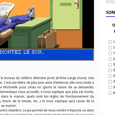
SON
Q
1
1
1
2
3
3
3
le bureau du célèbre détective privé Jérôme Lange (nous). Une
3
te. C’est une lettre de Julia (une amie d’enfance), elle nous invite à
3
 Mortvielle pour (mais on ignore la raison de sa demande).
domestique nous accueille, il nous explique que Julia est morte,
A
it dans le manoir, quels sont les règles de fonctionnement du
, heure de la messe, etc…) et nous explique qu’à cause de la
r au manoir.
votre chambre. Le jeu permet de nous rendre n’importe ou dans
rieur (mais pas trop loin, sinon c’est la mort assurée). Vous pouvez