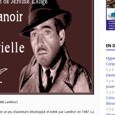
EN 
Hyper
Corpo
il y 
Exte
il y 
Joue
il y 
Conco
88 Lankhor)
Bloo
il y 
st un jeu d’aventure développé et édité par Lankhor en 1987. La
Gloo