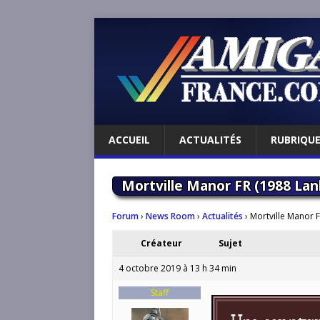
ACCUEIL
ACTUALITÉS
RUBRIQU
Mortville Manor FR (1988 Lan
Forum
›
News Room
›
Actualités
›
Mortville Manor 
Créateur
Sujet
4 octobre 2019 à 13 h 34 min
Staff