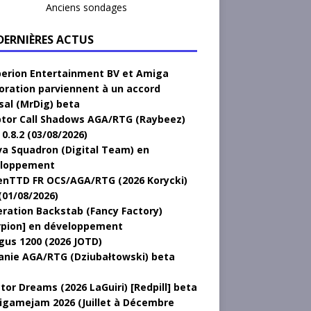
Anciens sondages
 DERNIÈRES ACTUS
erion Entertainment BV et Amiga
oration parviennent à un accord
sal (MrDig) beta
tor Call Shadows AGA/RTG (Raybeez)
0.8.2 (03/08/2026)
a Squadron (Digital Team) en
loppement
nTTD FR OCS/AGA/RTG (2026 Korycki)
(01/08/2026)
ration Backstab (Fancy Factory)
rpion] en développement
gus 1200 (2026 JOTD)
anie AGA/RTG (Dziubałtowski) beta
tor Dreams (2026 LaGuiri) [Redpill] beta
gamejam 2026 (Juillet à Décembre