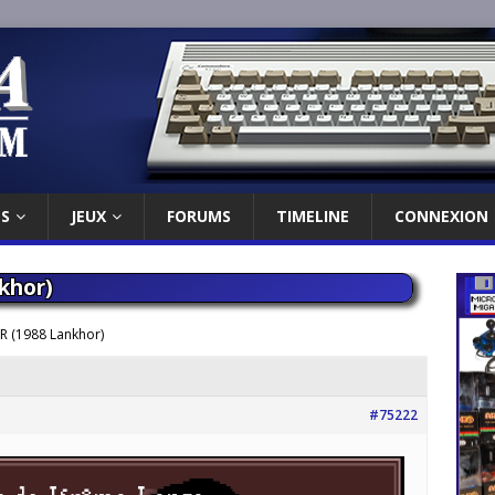
ES
JEUX
FORUMS
TIMELINE
CONNEXION
khor)
FR (1988 Lankhor)
#75222