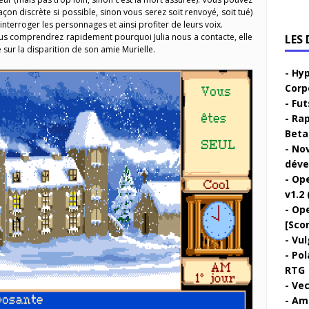
façon discrète si possible, sinon vous serez soit renvoyé, soit tué)
nterroger les personnages et ainsi profiter de leurs voix.
ous comprendrez rapidement pourquoi Julia nous a contacte, elle
LES
 sur la disparition de son amie Murielle.
Hyp
Corp
Fut
Rap
Beta 
Nov
déve
Ope
v1.2 
Ope
[Sco
Vul
Pol
RTG
Vec
Ami