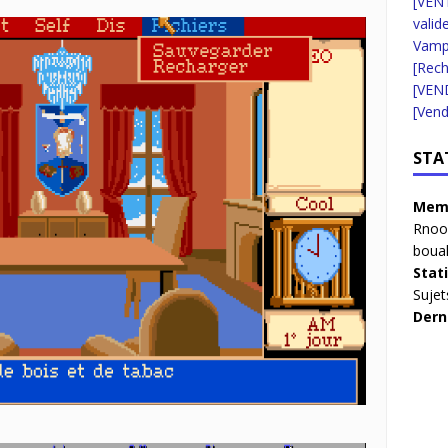
[VENT
valid
Vampi
[Rec
[VEN
[Vend
STA
Memb
Rnoo
boua
Stat
Sujet
Dern