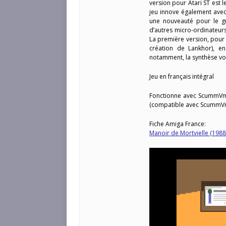
version pour Atari ST est 
jeu innove également avec
une nouveauté pour le gr
d’autres micro-ordinateurs
La première version, pour 
création de Lankhor), en
notamment, la synthèse vo
Jeu en français intégral
Fonctionne avec ScummVm 
(compatible avec ScummVm
Fiche Amiga France:
Manoir de Mortvielle (1988