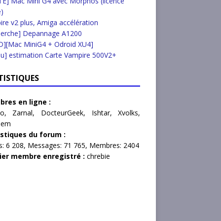
E] Mac Mini G4 avec Morphos (licence
e)
re v2 plus, Amiga accélération
herche] Depannage A1200
D][Mac MiniG4 + Odroid XU4]
u] estimation Carte Vampire 500V2+
TISTIQUES
res en ligne :
o
,
Zarnal
,
DocteurGeek
,
Ishtar
,
Xvolks
,
lem
istiques du forum :
s:
6 208,
Messages:
71 765,
Membres:
2404
ier membre enregistré :
chrebie