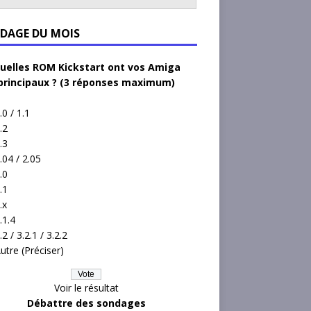
DAGE DU MOIS
uelles ROM Kickstart ont vos Amiga
principaux ? (3 réponses maximum)
.0 / 1.1
.2
.3
.04 / 2.05
.0
.1
.x
.1.4
.2 / 3.2.1 / 3.2.2
utre (Préciser)
Voir le résultat
Débattre des sondages