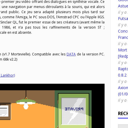
le premier jeu vidéo offrant des dialogues en synthèse vocale. Ce
Astue
 une navigation par menus déroulants à la souris, qui est alors
il y a
and public. Ce jeu sera adapté plusieurs mois plus tard sur
, comme l’Amiga, le PC sous DOS, l’Amstrad CPC ou l’Apple IIGS.
Futsa
Sinclair QL, fut le premier essai de ses créateurs (avant même la
il y a
 1986, et n’a pas tous les raffinements de la version ST ;
Conco
cale en est absente.
Fran
il y a
Mort
(v1.7 Mortevielle). Compatible avec les
DATA
de la version PC.
[Redpi
 68k v2.2)
il y a
Rapt
0.8.2
 Lankhor)
il y a
Axion
(01/0
il y a
REC