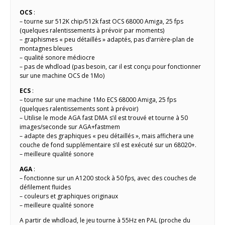
OCS
:
– tourne sur 512K chip/512k fast OCS 68000 Amiga, 25 fps
(quelques ralentissements à prévoir par moments)
– graphismes « peu détaillés » adaptés, pas d’arrière-plan de
montagnes bleues
– qualité sonore médiocre
– pas de whdload (pas besoin, car il est conçu pour fonctionner
sur une machine OCS de 1Mo)
ECS
:
– tourne sur une machine 1Mo ECS 68000 Amiga, 25 fps
(quelques ralentissements sont à prévoir)
– Utilise le mode AGA fast DMA s’il est trouvé et tourne à 50
images/seconde sur AGA+fastmem
– adapte des graphiques « peu détaillés », mais affichera une
couche de fond supplémentaire s’il est exécuté sur un 68020+.
– meilleure qualité sonore
AGA
:
– fonctionne sur un A1200 stock à 50 fps, avec des couches de
défilement fluides
– couleurs et graphiques originaux
– meilleure qualité sonore
A partir de whdload, le jeu tourne à 55Hz en PAL (proche du