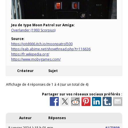
Jeu de type Moon Patrol sur Amiga:
Overlander (1993 Scorpius)
Source
:
https://jotd666.itch.io/moonpatrol500
https://eab.abime.net/showthread.php?t=116636
https://fr.wikipedia.org/
https://www.mobygames.com/
Créateur
Sujet
Affichage de 4 réponses de 1 à 4 (sur un total de 4)
Partager sur vos réseaux sociaux préférés :
Auteur
Réponses
8 janvier 2024 à 15 h 01 min
#173809