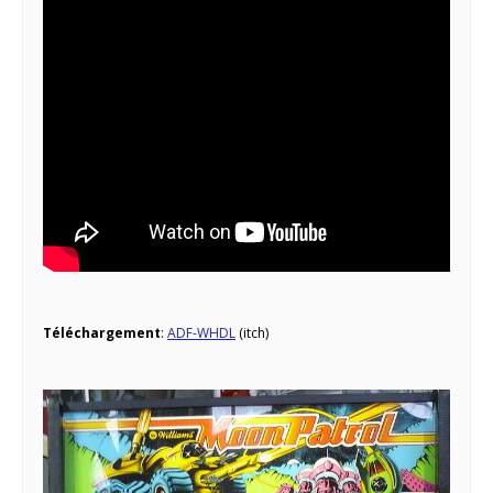
Téléchargement
:
ADF-WHDL
(itch)