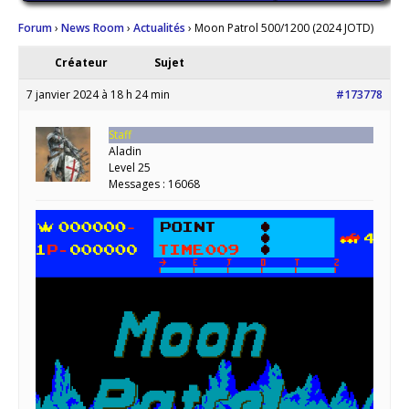
Forum
›
News Room
›
Actualités
›
Moon Patrol 500/1200 (2024 JOTD)
Créateur
Sujet
7 janvier 2024 à 18 h 24 min
#173778
Staff
Aladin
Level 25
Messages : 16068