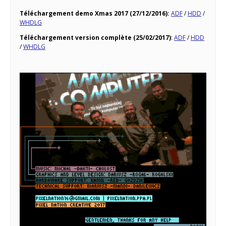
Téléchargement demo Xmas 2017 (27/12/2016):
ADF
/
HDD
/
WHDLG
Téléchargement version complète (25/02/2017)
:
ADF
/
HDD
/
WHDLG