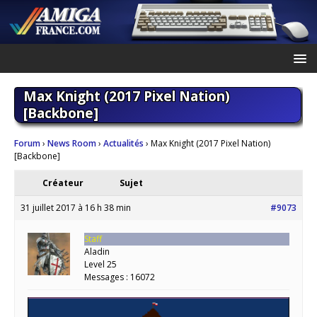
Max Knight (2017 Pixel Nation)
[Backbone]
Forum
›
News Room
›
Actualités
›
Max Knight (2017 Pixel Nation)
[Backbone]
Créateur
Sujet
31 juillet 2017 à 16 h 38 min
#9073
Staff
Aladin
Level 25
Messages : 16072