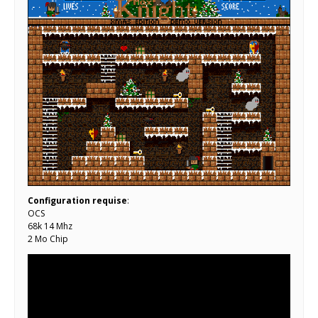
Configuration requise
:
OCS
68k 14 Mhz
2 Mo Chip