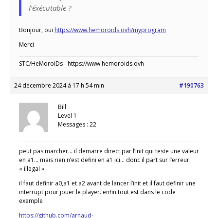
l’éxécutable ?
Bonjour, oui
https://www.hemoroids.ovh/myprogram
Merci
STC/HeMoroiDs - https://www.hemoroids.ovh
24 décembre 2024 à 17 h 54 min
#190763
Bill
Level 1
Messages : 22
peut pas marcher… il demarre direct par l’init qui teste une valeur
en a1… mais rien n’est defini en a1 ici… donc il part sur l’erreur
« illegal »
il faut definir a0,a1 et a2 avant de lancer l’init et il faut definir une
interrupt pour jouer le player. enfin tout est dans le code
exemple
https://github.com/arnaud-