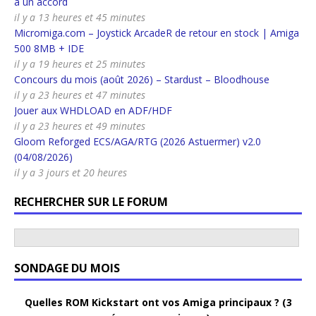
à un accord
il y a 13 heures et 45 minutes
Micromiga.com – Joystick ArcadeR de retour en stock | Amiga
500 8MB + IDE
il y a 19 heures et 25 minutes
Concours du mois (août 2026) – Stardust – Bloodhouse
il y a 23 heures et 47 minutes
Jouer aux WHDLOAD en ADF/HDF
il y a 23 heures et 49 minutes
Gloom Reforged ECS/AGA/RTG (2026 Astuermer) v2.0
(04/08/2026)
il y a 3 jours et 20 heures
RECHERCHER SUR LE FORUM
SONDAGE DU MOIS
Quelles ROM Kickstart ont vos Amiga principaux ? (3