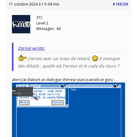
11 octobre 2024 à 1 h 04 min
#188258
STC
Level 2
Messages : 44
Zarnal wrote:
J’arrive avec un train de retard.
Il manque
des détails : quelle est l’erreur et le code du Guru ?
alors j’ai d’abort un dialogue d’erreur puis (cancel) un guru :