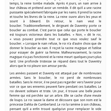
temps, la reine tombe malade. Après 4 jours, un nain arrive à
leur château et prétend avoir un remède. Il dit qu’il a une racine
puissante spécialement fabriquée par les nains. Il prend la racine
et touche les lèvres de la reine. La reine ouvre alors les yeux et
sourit à Edward. En retour, le nain veut le
bouclier. Traditionnellement, le dirigeant de Daventry porte ce
bouclier au combat. C’est parce que celui qui porte le bouclier
est toujours victorieux dans les batailles. « Non, » dit le roi,
« vous pouvez prendre tout ce que vous voulez sauf le
bouclier. » Lorsque le nain refuse, le roi n’a d’autre choix que de
donner le bouclier au nain. Il reçoit la racine magique et l’utilise
pour essayer de guérir sa femme. Malheureusement, la racine
magique n’a pas fonctionné et la reine meurt quelques jours plus
tard. Une profonde tristesse se répand dans tout le Daventry
alors que le roi pleure son amour perdu.
Les années passent et Daventy est attaqué par de nombreuses
armées. Sans le bouclier, le roi perd de nombreuses
batailles. Sans le miroir, il ne peut pas regarder vers l’avenir pour
voir ce que ses ennemis peuvent faire pendant ces batailles. Le
roi devient solitaire et triste. Un jour, il trouve une belle jeune
femme qui est perchée sur un arbre. Elle se cache d’une meute
de loups. Le roi sauve la dame et découvre que son nom est la
princesse Dahlia de Cumberland. Le roi la ramène à son château,
pensant qu’il a enfin trouvé quelqu’un pour remplacer le vide