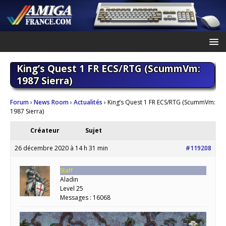
King’s Quest 1 FR ECS/RTG (ScummVm:
1987 Sierra)
Forum
›
News Room
›
Actualités
›
King’s Quest 1 FR ECS/RTG (ScummVm:
1987 Sierra)
Créateur
Sujet
26 décembre 2020 à 14 h 31 min
#119208
Staff
Aladin
Level 25
Messages : 16068