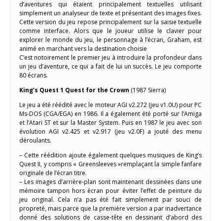
d’aventures qui étaient principalement textuelles utilisant
simplement un analyseur de texte et présentant des images fixes.
Cette version du jeu repose principalement sur la saisie textuelle
comme interface. Alors que le joueur utilise le clavier pour
explorer le monde du jeu, le personnage à l’écran, Graham, est
animé en marchant vers la destination choisie
C’est notoirement le premier jeu à introduire la profondeur dans
un jeu d’aventure, ce qui a fait de lui un succès. Le jeu comporte
80 écrans.
King’s Quest 1 Quest for the Crown
(1987 Sierra)
Le jeu a été réédité avec le moteur AGI v2.272 (jeu v1.0U) pour PC
Ms-DOS (CGA/EGA) en 1986. Il a également été porté sur l’Amiga
et l’Atari ST et sur la Master System. Puis en 1987 le jeu avec son
évolution AGI v2.425 et v2.917 (jeu v2.0F) a jouté des menu
déroulants.
– Cette réédition ajoute également quelques musiques de King’s
Quest II, y compris « Greensleeves »remplaçant la simple fanfare
originale de l’écran titre.
– Les images d’arrière-plan sont maintenant dessinées dans une
mémoire tampon hors écran pour éviter l’effet de peinture du
jeu original. Cela n’a pas été fait simplement par souci de
propreté, mais parce que la première version a par inadvertance
donné des solutions de casse-tête en dessinant d’abord des