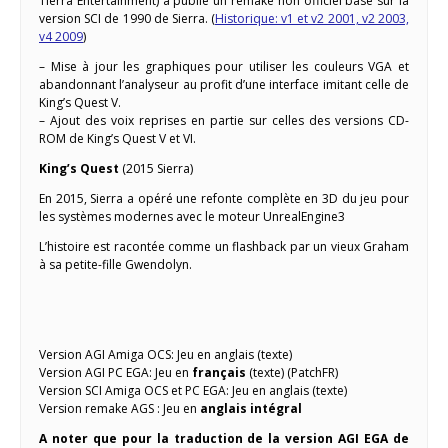
Tierra Entertainment) a publié un remake non officiel basé sur la
version SCI de 1990 de Sierra. (
Historique: v1 et v2 2001, v2 2003,
v4 2009
)
– Mise à jour les graphiques pour utiliser les couleurs VGA et
abandonnant l’analyseur au profit d’une interface imitant celle de
King’s Quest V.
– Ajout des voix reprises en partie sur celles des versions CD-
ROM de King’s Quest V et VI.
King’s Quest
(2015 Sierra)
En 2015, Sierra a opéré une refonte complète en 3D du jeu pour
les systèmes modernes avec le moteur UnrealEngine3
L’histoire est racontée comme un flashback par un vieux Graham
à sa petite-fille Gwendolyn.
Version AGI Amiga OCS: Jeu en anglais (texte)
Version AGI PC EGA: Jeu en
français
(texte) (PatchFR)
Version SCI Amiga OCS et PC EGA: Jeu en anglais (texte)
Version remake AGS : Jeu en
anglais intégral
A noter que pour la traduction de la version AGI EGA de