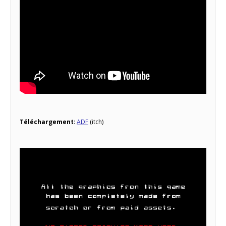
Téléchargement
:
ADF
(itch)