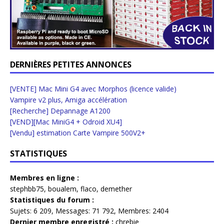
DERNIÈRES PETITES ANNONCES
[VENTE] Mac Mini G4 avec Morphos (licence valide)
Vampire v2 plus, Amiga accélération
[Recherche] Depannage A1200
[VEND][Mac MiniG4 + Odroid XU4]
[Vendu] estimation Carte Vampire 500V2+
STATISTIQUES
Membres en ligne :
stephbb75
,
boualem
,
flaco
,
demether
Statistiques du forum :
Sujets:
6 209,
Messages:
71 792,
Membres:
2404
Dernier membre enregistré :
chrebie