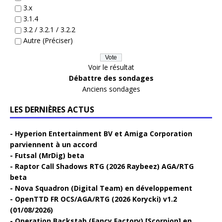
3.x
3.1.4
3.2 / 3.2.1 / 3.2.2
Autre (Préciser)
Voir le résultat
Débattre des sondages
Anciens sondages
LES DERNIÈRES ACTUS
Hyperion Entertainment BV et Amiga Corporation
parviennent à un accord
Futsal (MrDig) beta
Raptor Call Shadows RTG (2026 Raybeez) AGA/RTG
beta
Nova Squadron (Digital Team) en développement
OpenTTD FR OCS/AGA/RTG (2026 Korycki) v1.2
(01/08/2026)
Operation Backstab (Fancy Factory) [Scorpion] en