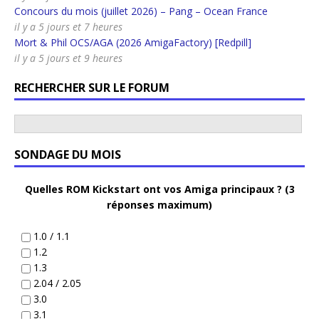
Concours du mois (juillet 2026) – Pang – Ocean France
il y a 5 jours et 7 heures
Mort & Phil OCS/AGA (2026 AmigaFactory) [Redpill]
il y a 5 jours et 9 heures
RECHERCHER SUR LE FORUM
SONDAGE DU MOIS
Quelles ROM Kickstart ont vos Amiga principaux ? (3
réponses maximum)
1.0 / 1.1
1.2
1.3
2.04 / 2.05
3.0
3.1