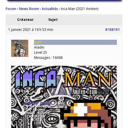
Forum
›
News Room
›
Actualités
›
Inca Man (2021 Amiten)
Créateur
Sujet
1 janvier 2021 à 19 h 53 min
#108191
Staff
Aladin
Level 25
Messages : 16068