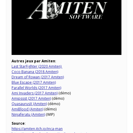
Autres jeux par Amiten
:
Last StarFighter (2020 Amiten)
Coco Banana (2018 Amiten)
Dream of Rowan (2017 Amiten)
Blue Escape (2017 Amiten)
Parallel Worlds (2017 Amiten)
Ami Invaders (2017 Amiten)
(démo)
Amipssst (2017 Amiten)
(démo)
QuasaurusX (Amiten)
(démo)
AmiBlood (Amiten)
(démo)
Ninjaferatu (Amiten)
(WIP)
Source
:
https://amiten.itch.io/inca-man