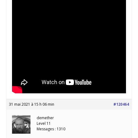
31 mai 2021 à 15 h 06 min
#120464
demether
Level 11
Messages : 1310