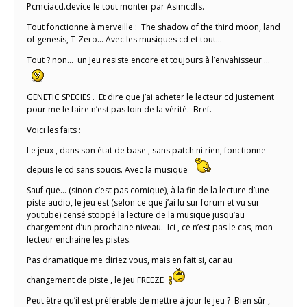
Pcmciacd.device le tout monter par Asimcdfs.
Tout fonctionne à merveille : The shadow of the third moon, land
of genesis, T-Zero… Avec les musiques cd et tout…
Tout ? non… un Jeu resiste encore et toujours à l’envahisseur …
GENETIC SPECIES . Et dire que j’ai acheter le lecteur cd justement
pour me le faire n’est pas loin de la vérité. Bref.
Voici les faits :
Le jeux , dans son état de base , sans patch ni rien, fonctionne
depuis le cd sans soucis. Avec la musique
Sauf que… (sinon c’est pas comique), à la fin de la lecture d’une
piste audio, le jeu est (selon ce que j’ai lu sur forum et vu sur
youtube) censé stoppé la lecture de la musique jusqu’au
chargement d’un prochaine niveau. Ici , ce n’est pas le cas, mon
lecteur enchaine les pistes.
Pas dramatique me diriez vous, mais en fait si, car au
changement de piste , le jeu FREEZE
Peut être qu’il est préférable de mettre à jour le jeu ? Bien sûr ,