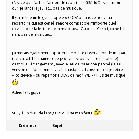
c’est ce que j’ai fait. J’ai donc le repertoire GSAddOns sur mon
dur, je lance le jeu, et… pas de musique.
Il y à même un logiciel appelé « CDDA » dans ce nouveau
répertoire qui est censé, rendre compatible n’importe quel
device pour la lecture de la musique… Ou pas… Car ici, ça ne fait
rien, pas de musique…
J’aimerais également apporter une petite observation de ma part
(car ça fait 1 semaines que je deviens fou avec ce problème) ,
c’est que , étrangement , avec le jeu de base non patché (la seul
version qui fonctionne avec la musique cd chez moi), si je retire
« cd.device » du repertoire DEVS de mon WB –> Plus de musique
Adieu la logique.
Si il y à un dieu de l’amiga ici qu’il se manifeste
Créateur
Sujet