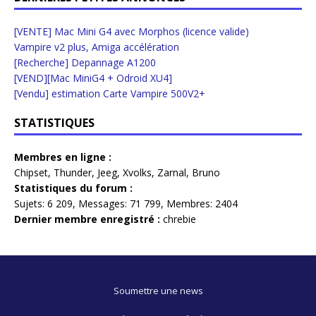
[VENTE] Mac Mini G4 avec Morphos (licence valide)
Vampire v2 plus, Amiga accélération
[Recherche] Depannage A1200
[VEND][Mac MiniG4 + Odroid XU4]
[Vendu] estimation Carte Vampire 500V2+
STATISTIQUES
Membres en ligne :
Chipset
,
Thunder
,
Jeeg
,
Xvolks
,
Zarnal
,
Bruno
Statistiques du forum :
Sujets:
6 209,
Messages:
71 799,
Membres:
2404
Dernier membre enregistré :
chrebie
Soumettre une news