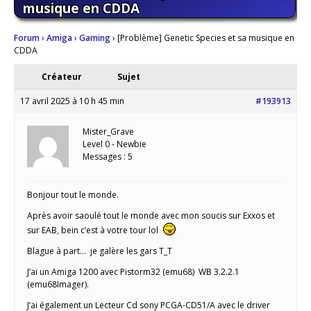
musique en CDDA
Forum
›
Amiga
›
Gaming
›
[Problème] Genetic Species et sa musique en
CDDA
Créateur
Sujet
17 avril 2025 à 10 h 45 min
#193913
Mister_Grave
Level 0 - Newbie
Messages : 5
Bonjour tout le monde.
Après avoir saoulé tout le monde avec mon soucis sur Exxos et
sur EAB, bein c’est à votre tour lol
Blague à part… je galère les gars T_T
J’ai un Amiga 1200 avec Pistorm32 (emu68) WB 3.2.2.1
(emu68Imager).
J’ai également un Lecteur Cd sony PCGA-CD51/A avec le driver