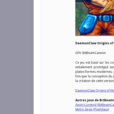
DaemonClaw Origins of
GFX: BitBeamCannon
Ce jeu est basé sur les co
initialement prototypé s
plates-formes modernes, m
fois que la conception du 
la création de cette versi
DaemonClaw Origins of Nn
Autres jeux de BitBea
Aeon’s Legend (BitBeamC
Metro Siege (Pixelglass)