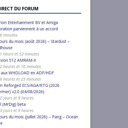
DIRECT DU FORUM
ion Entertainment BV et Amiga
ration parviennent à un accord
a 6 minutes
urs du mois (août 2026) – Stardust –
dhouse
a 1 heure et 52 minutes
nsion 512 AMRAM-X
a 2 heures et 10 minutes
r aux WHDLOAD en ADF/HDF
a 8 heures et 25 minutes
m Reforged ECS/AGA/RTG (2026
rmer) v2.0 (04/08/2026)
 2 jours et 9 heures
l (MrDig) beta
 3 jours et 9 heures
urs du mois (juillet 2026) – Pang – Ocean
ce