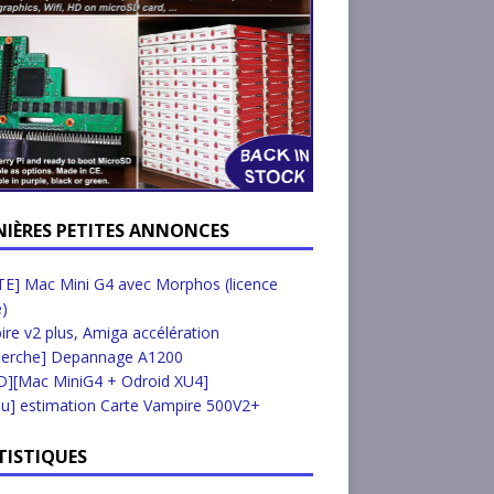
NIÈRES PETITES ANNONCES
E] Mac Mini G4 avec Morphos (licence
e)
re v2 plus, Amiga accélération
herche] Depannage A1200
D][Mac MiniG4 + Odroid XU4]
u] estimation Carte Vampire 500V2+
TISTIQUES