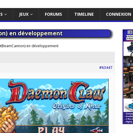
ES
JEUX
FORUMS
TIMELINE
CONNEXION
on) en développement
BitBeamCannon) en développement
#63447