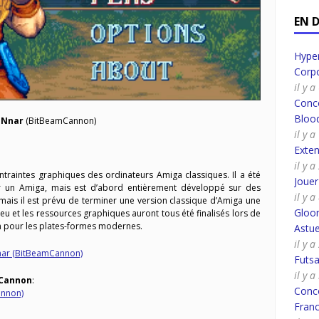
EN 
Hyper
Corpo
il y 
Conco
Bloo
 Nnar
​ (BitBeamCannon)
il y 
Exte
il y 
ntraintes graphiques des ordinateurs Amiga classiques. Il a été
Joue
ur un Amiga, mais est d’abord entièrement développé sur des
il y 
ais il est prévu de terminer une version classique d’Amiga une
Gloo
jeu et les ressources graphiques auront tous été finalisés lors de
on pour les plates-formes modernes.
Astue
il y a
ar​ (BitBeamCannon)
Futsa
il y a
mCannon
:
Conco
annon)
Fran