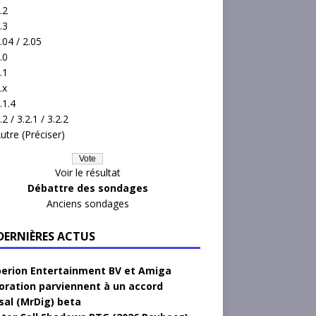
.2
.3
.04 / 2.05
.0
.1
.x
.1.4
.2 / 3.2.1 / 3.2.2
utre (Préciser)
Voir le résultat
Débattre des sondages
Anciens sondages
 DERNIÈRES ACTUS
erion Entertainment BV et Amiga
oration parviennent à un accord
sal (MrDig) beta