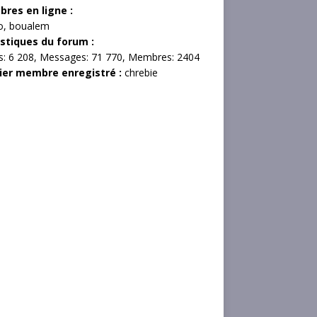
res en ligne :
o
,
boualem
istiques du forum :
s:
6 208,
Messages:
71 770,
Membres:
2404
ier membre enregistré :
chrebie