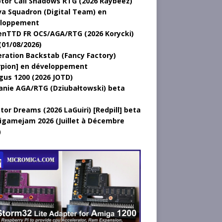
tor Call Shadows RTG (2026 Raybeez)
a Squadron (Digital Team) en
loppement
nTTD FR OCS/AGA/RTG (2026 Korycki)
(01/08/2026)
ration Backstab (Fancy Factory)
rpion] en développement
gus 1200 (2026 JOTD)
anie AGA/RTG (Dziubałtowski) beta
tor Dreams (2026 LaGuiri) [Redpill] beta
gamejam 2026 (Juillet à Décembre
)