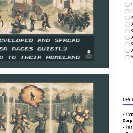
1
1
2
3
3
3
3
3
A
LES
Hyp
Corp
Fut