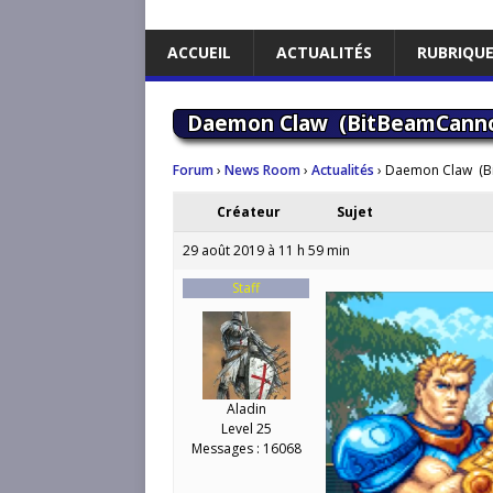
ACCUEIL
ACTUALITÉS
RUBRIQU
Daemon Claw ​ (BitBeamCann
Forum
›
News Room
›
Actualités
›
Daemon Claw ​ (
Créateur
Sujet
29 août 2019 à 11 h 59 min
Staff
Aladin
Level 25
Messages : 16068