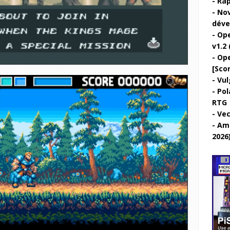
Rap
Nov
déve
Ope
v1.2 
Ope
[Sco
Vul
Pol
RTG
Vec
Ami
2026