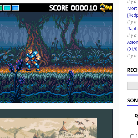
il y a
Mort
[Redpi
il y a
Rapt
il y 
Axion
(01/0
il y 
REC
SON
Q
1