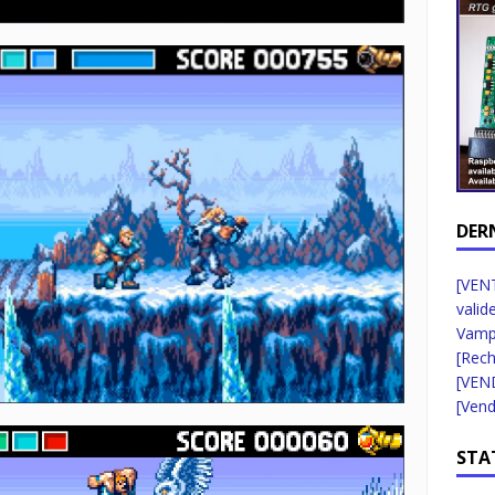
DER
[VENT
valid
Vampi
[Rec
[VEN
[Vend
STA