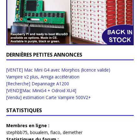
DERNIÈRES PETITES ANNONCES
[VENTE] Mac Mini G4 avec Morphos (licence valide)
Vampire v2 plus, Amiga accélération
[Recherche] Depannage A1200
[VEND][Mac MiniG4 + Odroid XU4]
[Vendu] estimation Carte Vampire 500V2+
STATISTIQUES
Membres en ligne :
stephbb75
,
boualem
,
flaco
,
demether
Statistiques du forum :