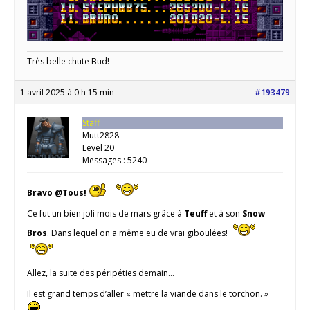
Très belle chute Bud!
1 avril 2025 à 0 h 15 min
#193479
Staff
Mutt2828
Level 20
Messages : 5240
Bravo @Tous!
Ce fut un bien joli mois de mars grâce à
Teuff
et à son
Snow
Bros
. Dans lequel on a même eu de vrai giboulées!
Allez, la suite des péripéties demain…
Il est grand temps d’aller « mettre la viande dans le torchon. »