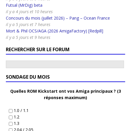
Futsal (MrDig) beta
il y a 4 jours et 10 heures
Concours du mois (juillet 2026) – Pang – Ocean France
il y a 5 jours et 7 heures
Mort & Phil OCS/AGA (2026 AmigaFactory) [Redpill]
il y a 5 jours et 9 heures
RECHERCHER SUR LE FORUM
SONDAGE DU MOIS
Quelles ROM Kickstart ont vos Amiga principaux ? (3
réponses maximum)
1.0 / 1.1
1.2
1.3
2.04 / 2.05