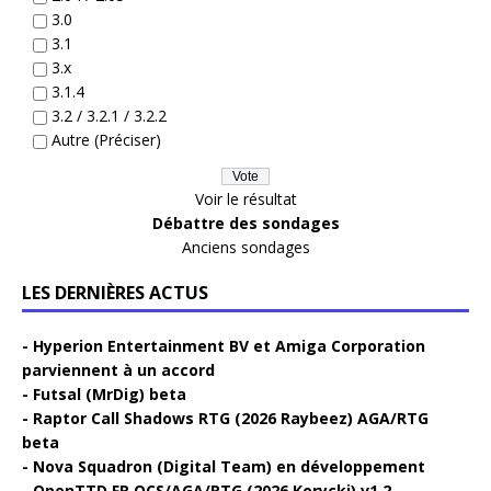
3.0
3.1
3.x
3.1.4
3.2 / 3.2.1 / 3.2.2
Autre (Préciser)
Voir le résultat
Débattre des sondages
Anciens sondages
LES DERNIÈRES ACTUS
Hyperion Entertainment BV et Amiga Corporation
parviennent à un accord
Futsal (MrDig) beta
Raptor Call Shadows RTG (2026 Raybeez) AGA/RTG
beta
Nova Squadron (Digital Team) en développement
OpenTTD FR OCS/AGA/RTG (2026 Korycki) v1.2