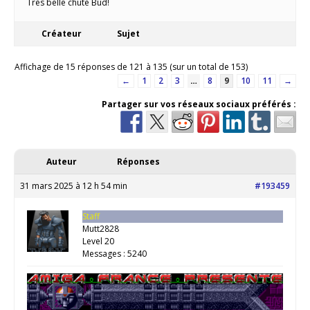
Très belle chute Bud!
Créateur
Sujet
Affichage de 15 réponses de 121 à 135 (sur un total de 153)
←
1
2
3
…
8
9
10
11
→
Partager sur vos réseaux sociaux préférés :
Auteur
Réponses
31 mars 2025 à 12 h 54 min
#193459
Staff
Mutt2828
Level 20
Messages : 5240