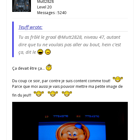
Mutt2828
Level 20
Messages : 5240
Teuff wrote:
Tu as frôlé le graal @Mutt2828, niveau 47, autant
dire que tu ne voulais pas aller au bout, hein c’est
ça, dit le
Ça devait être ça…
Du coup ce soir, par contre je suis content comme tout!
Parce que moi aussi je vais pouvoir mettre ma petite image de
fin du jeu!!!