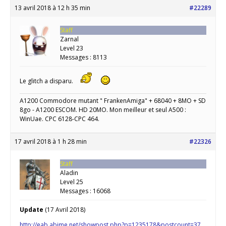
13 avril 2018 à 12 h 35 min
#22289
Staff
Zarnal
Level 23
Messages : 8113
Le glitch a disparu.
A1200 Commodore mutant " FrankenAmiga" + 68040 + 8MO + SD
8go - A1200 ESCOM. HD 20MO. Mon meilleur et seul A500 :
WinUae. CPC 6128-CPC 464.
17 avril 2018 à 1 h 28 min
#22326
Staff
Aladin
Level 25
Messages : 16068
Update
(17 Avril 2018)
http://eab.abime.net/showpost.php?p=1235178&postcount=37