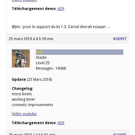
Téléchargement demo
:
ADF
@Jim : pour le support du ks 1.3, Zarnal devrait essayer …
25 mars 2018 à 8 h 39 min
#20997
Staff
Aladin
Level 25
Messages : 16068
Update
(25 Mars 2018)
Changelog
:
more levels
working timer
cosmetic improvements
Vidéo youtube
Téléchargement demo
:
ADF
25 mars 2018 à 14 h 01 min
#21005