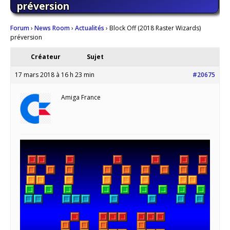
préversion
Forum
›
News Room
›
Actualités
›
Block Off (2018 Raster Wizards)
préversion
Créateur
Sujet
17 mars 2018 à 16 h 23 min
#20675
Amiga France