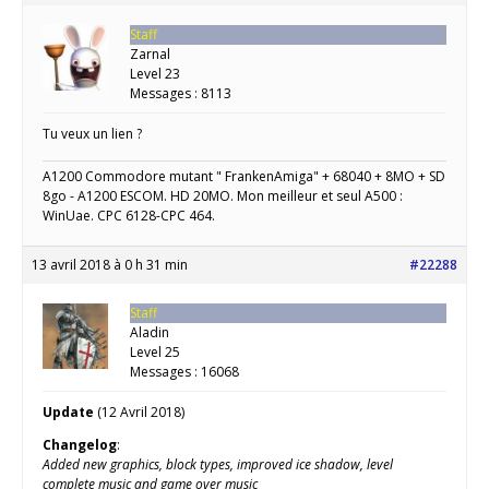
Staff
Zarnal
Level 23
Messages : 8113
Tu veux un lien ?
A1200 Commodore mutant " FrankenAmiga" + 68040 + 8MO + SD
8go - A1200 ESCOM. HD 20MO. Mon meilleur et seul A500 :
WinUae. CPC 6128-CPC 464.
13 avril 2018 à 0 h 31 min
#22288
Staff
Aladin
Level 25
Messages : 16068
Update
(12 Avril 2018)
Changelog
:
Added new graphics, block types, improved ice shadow, level
complete music and game over music