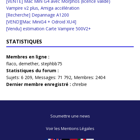
[VENTE] Mac Mini G4 avec Morphos (licence valide)
Vampire v2 plus, Amiga accélération
[Recherche] Depannage A1200
[VEND][Mac MiniG4 + Odroid XU4]
[Vendu] estimation Carte Vampire 500V2+
STATISTIQUES
Membres en ligne :
flaco
,
demether
,
stephbb75
Statistiques du forum :
Sujets:
6 209,
Messages:
71 792,
Membres:
2404
Dernier membre enregistré :
chrebie
Soumettre une news
Voir les Mentions Légales