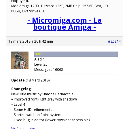
Floppy ext.
Mon Amiga 1200 : Blizzard 1260, 2MB Chip, 256MB Fast, HD
80GB, Overdrive CD
- Micromiga.com - La
boutique Amiga -
19 mars 2018 à 20 h 42 min
#20814
Staff
Aladin
Level 25
Messages : 16068
Update
(18 Mars 2018)
Changelog
:
New Title music by Simone Bernacchia
– Improved font (light grey with shadow)
– Level 4
– Some HUD refinements
– Started work on Point system
– Fixed bug in editor (lower rows not accessible)
Vidéo youtube