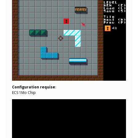
Configuration requise
:
ECS 1Mo Chip