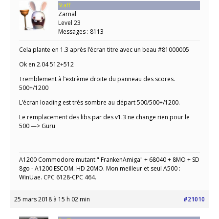
Staff
Zarnal
Level 23
Messages : 8113
Cela plante en 1.3 après l’écran titre avec un beau #81000005
Ok en 2.04 512+512
Tremblement à l’extrème droite du panneau des scores.
500+/1200
L’écran loading est très sombre au départ 500/500+/1200.
Le remplacement des libs par des v1.3 ne change rien pour le
500 —> Guru
A1200 Commodore mutant " FrankenAmiga" + 68040 + 8MO + SD
8go - A1200 ESCOM. HD 20MO. Mon meilleur et seul A500 :
WinUae. CPC 6128-CPC 464.
25 mars 2018 à 15 h 02 min
#21010