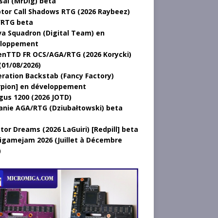
sal (MrDig) beta
tor Call Shadows RTG (2026 Raybeez)
RTG beta
a Squadron (Digital Team) en
loppement
nTTD FR OCS/AGA/RTG (2026 Korycki)
(01/08/2026)
ration Backstab (Fancy Factory)
rpion] en développement
gus 1200 (2026 JOTD)
anie AGA/RTG (Dziubałtowski) beta
tor Dreams (2026 LaGuiri) [Redpill] beta
gamejam 2026 (Juillet à Décembre
)