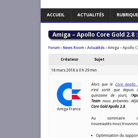
ACCUEIL
ACTUALITÉS
RUBRIQU
Amiga – Apollo Core Gold 2.8 
Forum
›
News Room
›
Actualités
›
Amiga – Apollo Co
Créateur
Sujet
18 mars 2018 à 0 h 29 min
Alors que le
Core Apollo 
n’est sortit que depuis 
quinzaine de jours, l’
Apo
Team
nous présentes déjà
Core Gold Apollo 2.8
.
Amiga France
Au sommaire d
nouveautés nous trouvons 
Optimisation du suppor