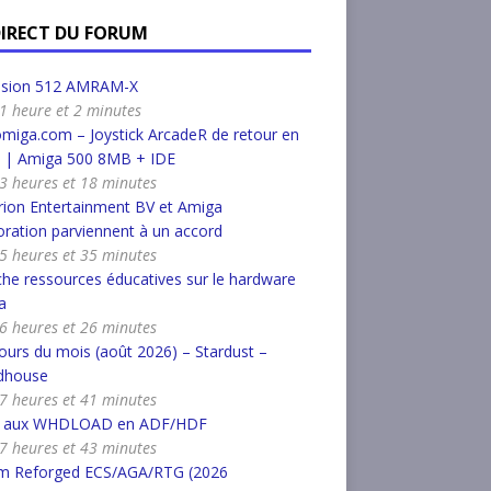
DIRECT DU FORUM
nsion 512 AMRAM-X
a 1 heure et 2 minutes
miga.com – Joystick ArcadeR de retour en
k | Amiga 500 8MB + IDE
a 3 heures et 18 minutes
ion Entertainment BV et Amiga
ration parviennent à un accord
a 5 heures et 35 minutes
he ressources éducatives sur le hardware
a
a 6 heures et 26 minutes
urs du mois (août 2026) – Stardust –
dhouse
a 7 heures et 41 minutes
r aux WHDLOAD en ADF/HDF
a 7 heures et 43 minutes
m Reforged ECS/AGA/RTG (2026