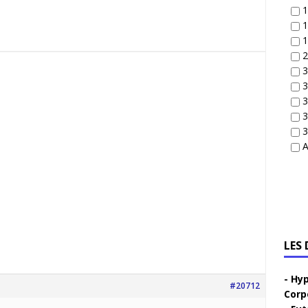
1
1
1
2
3
3
3
3
3
A
LES
Hyp
#20712
Corp