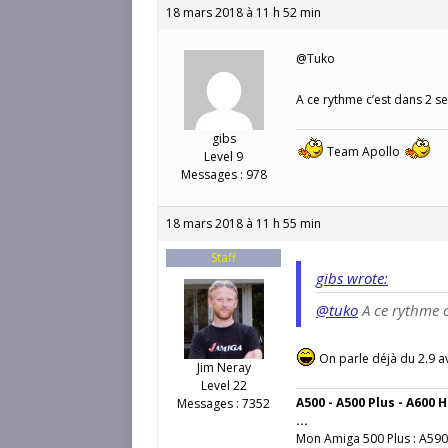
18 mars 2018 à 11 h 52 min
@Tuko
A ce rythme c’est dans 2 
gibs
Team Apollo
Level 9
Messages : 978
18 mars 2018 à 11 h 55 min
Staff
gibs wrote:
@tuko
A ce rythme 
On parle déjà du 2.9 a
Jim Neray
Level 22
A500 - A500 Plus - A600 H
Messages : 7352
...
Mon Amiga 500 Plus : A590