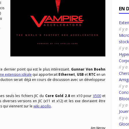
I
cis
EN 
)
du
Exte
r
il y 
Micro
stoc
il y 
Hyper
Corpo
il y 
ce dernier point qui est le plus intéressant.
Gunnar Von Boehn
Cherc
une extension idéale
qui apporterait
Ethernet
,
USB
et
RTC
en un
Amig
oduction serait déjà en cours de discussion avec un développeur
il y 
Conco
nes seuls les fichiers JIC du
Core Gold 2.8
en x10 pour
V500
et
Bloo
 diverses versions en JIC (x11 et x12) et les exe devraient être
il y 
s qui viennent sur le
wiki apollo
.
Joue
il y 
Gloo
Jim Neray