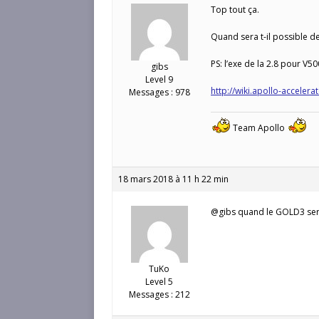
Top tout ça.
Quand sera t-il possible de
PS: l’exe de la 2.8 pour V50
gibs
Level 9
http://wiki.apollo-acceler
Messages : 978
Team Apollo
18 mars 2018 à 11 h 22 min
@gibs quand le GOLD3 ser
TuKo
Level 5
Messages : 212