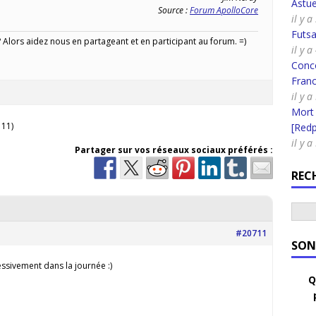
Astue
Source :
Forum ApolloCore
il y a
Futsa
Alors aidez nous en partageant et en participant au forum. =)
il y a
Conco
Fran
il y a
Mort
 11)
[Redpi
il y a
Partager sur vos réseaux sociaux préférés :
REC
#20711
SON
ssivement dans la journée :)
Q