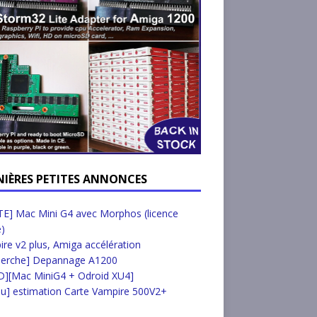
NIÈRES PETITES ANNONCES
E] Mac Mini G4 avec Morphos (licence
e)
re v2 plus, Amiga accélération
herche] Depannage A1200
D][Mac MiniG4 + Odroid XU4]
u] estimation Carte Vampire 500V2+