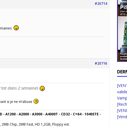
#20714
semaines
#20716
DER
[VENT
c’est dans 2 semaines
valid
Vampi
vant si je ne m’abuse
[Rec
[VEN
D - A1200 - A2000 - A3000 - A4000T - CD32 - C=64 - 1040STE -
[Vend
, 2MB Chip, 2MB Fast, HD 1,2GB, Floppy ext.