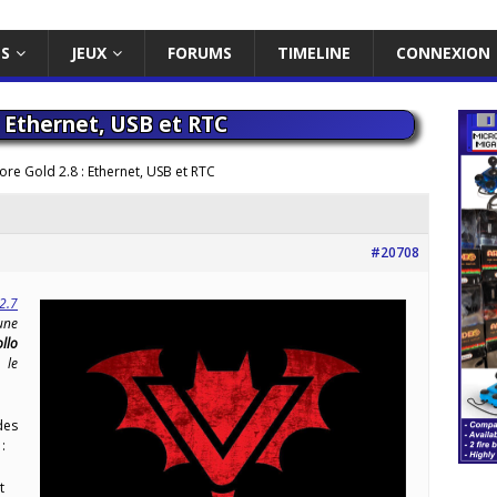
ES
JEUX
FORUMS
TIMELINE
CONNEXION
: Ethernet, USB et RTC
re Gold 2.8 : Ethernet, USB et RTC
#20708
2.7
une
llo
 le
es
:
t