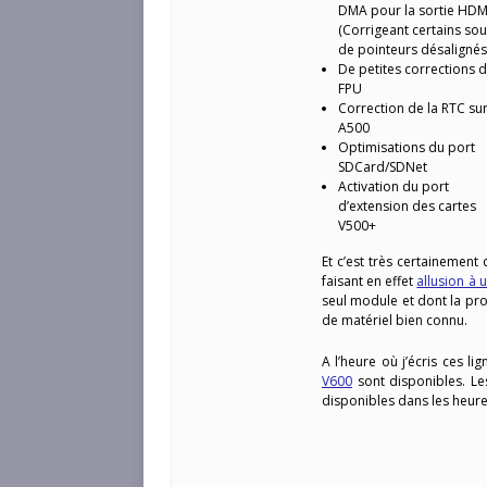
DMA pour la sortie HDM
(Corrigeant certains sou
de pointeurs désalignés
De petites corrections 
FPU
Correction de la RTC su
A500
Optimisations du port
SDCard/SDNet
Activation du port
d’extension des cartes
V500+
Et c’est très certainement 
faisant en effet
allusion à 
seul module et dont la pr
de matériel bien connu.
A l’heure où j’écris ces lig
V600
sont disponibles. Les
disponibles dans les heure