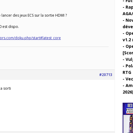
Fut
Rap
AGA/
 lancer des jeux ECS sur la sortie HDMI ?
Nov
déve
0 est dispo.
Ope
ators.com/doku.php/start#latest_core
v1.2 
Ope
[Sco
Vul
Pol
RTG
#20713
Vec
Ami
a sorti
2026