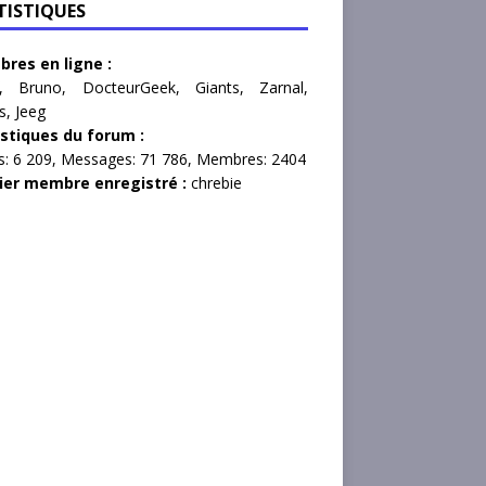
TISTIQUES
res en ligne :
,
Bruno
,
DocteurGeek
,
Giants
,
Zarnal
,
s
,
Jeeg
istiques du forum :
s:
6 209,
Messages:
71 786,
Membres:
2404
ier membre enregistré :
chrebie