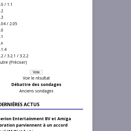
.0 / 1.1
.2
.3
.04 / 2.05
.0
.1
.x
.1.4
.2 / 3.2.1 / 3.2.2
utre (Préciser)
Voir le résultat
Débattre des sondages
Anciens sondages
 DERNIÈRES ACTUS
erion Entertainment BV et Amiga
oration parviennent à un accord