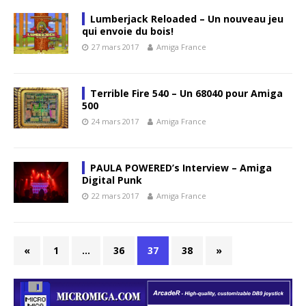
Lumberjack Reloaded – Un nouveau jeu
qui envoie du bois!
27 mars 2017
Amiga France
Terrible Fire 540 – Un 68040 pour Amiga
500
24 mars 2017
Amiga France
PAULA POWERED’s Interview – Amiga
Digital Punk
22 mars 2017
Amiga France
«
1
…
36
37
38
»