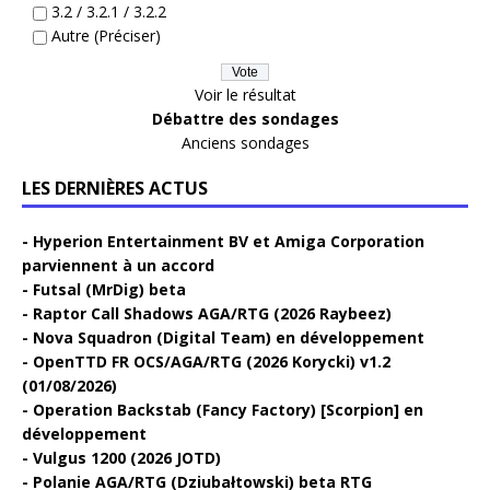
3.2 / 3.2.1 / 3.2.2
Autre (Préciser)
Voir le résultat
Débattre des sondages
Anciens sondages
LES DERNIÈRES ACTUS
Hyperion Entertainment BV et Amiga Corporation
parviennent à un accord
Futsal (MrDig) beta
Raptor Call Shadows AGA/RTG (2026 Raybeez)
Nova Squadron (Digital Team) en développement
OpenTTD FR OCS/AGA/RTG (2026 Korycki) v1.2
(01/08/2026)
Operation Backstab (Fancy Factory) [Scorpion] en
développement
Vulgus 1200 (2026 JOTD)
Polanie AGA/RTG (Dziubałtowski) beta RTG