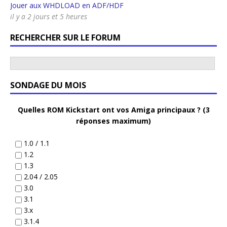
Jouer aux WHDLOAD en ADF/HDF
il y a 2 jours et 5 heures
RECHERCHER SUR LE FORUM
SONDAGE DU MOIS
Quelles ROM Kickstart ont vos Amiga principaux ? (3
réponses maximum)
1.0 / 1.1
1.2
1.3
2.04 / 2.05
3.0
3.1
3.x
3.1.4