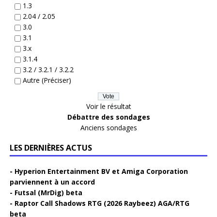
1.3
2.04 / 2.05
3.0
3.1
3.x
3.1.4
3.2 / 3.2.1 / 3.2.2
Autre (Préciser)
Voir le résultat
Débattre des sondages
Anciens sondages
LES DERNIÈRES ACTUS
Hyperion Entertainment BV et Amiga Corporation
parviennent à un accord
Futsal (MrDig) beta
Raptor Call Shadows RTG (2026 Raybeez) AGA/RTG
beta