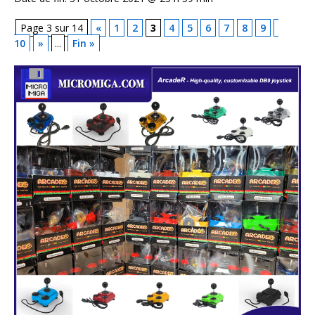
Page 3 sur 14
«
1
2
3
4
5
6
7
8
9
10
»
...
Fin »