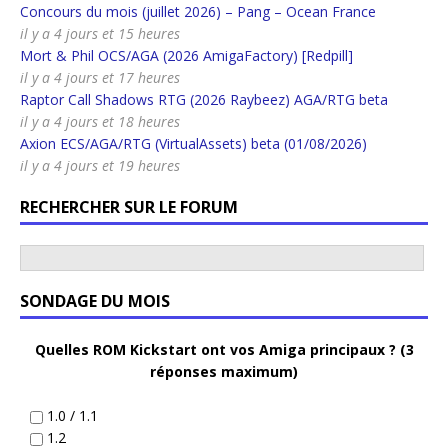
Concours du mois (juillet 2026) – Pang – Ocean France
il y a 4 jours et 15 heures
Mort & Phil OCS/AGA (2026 AmigaFactory) [Redpill]
il y a 4 jours et 17 heures
Raptor Call Shadows RTG (2026 Raybeez) AGA/RTG beta
il y a 4 jours et 18 heures
Axion ECS/AGA/RTG (VirtualAssets) beta (01/08/2026)
il y a 4 jours et 19 heures
RECHERCHER SUR LE FORUM
SONDAGE DU MOIS
Quelles ROM Kickstart ont vos Amiga principaux ? (3
réponses maximum)
1.0 / 1.1
1.2