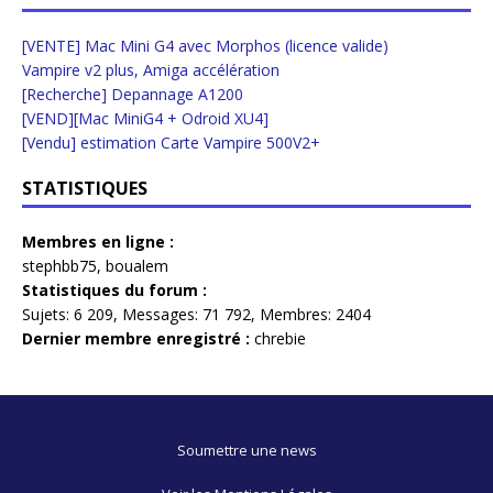
[VENTE] Mac Mini G4 avec Morphos (licence valide)
Vampire v2 plus, Amiga accélération
[Recherche] Depannage A1200
[VEND][Mac MiniG4 + Odroid XU4]
[Vendu] estimation Carte Vampire 500V2+
STATISTIQUES
Membres en ligne :
stephbb75
,
boualem
Statistiques du forum :
Sujets:
6 209,
Messages:
71 792,
Membres:
2404
Dernier membre enregistré :
chrebie
Soumettre une news