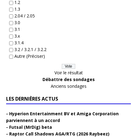
1.2
1.3
2.04 / 2.05
3.0
3.1
3.x
3.1.4
3.2 / 3.2.1 / 3.2.2
Autre (Préciser)
Voir le résultat
Débattre des sondages
Anciens sondages
LES DERNIÈRES ACTUS
Hyperion Entertainment BV et Amiga Corporation
parviennent à un accord
Futsal (MrDig) beta
Raptor Call Shadows AGA/RTG (2026 Raybeez)