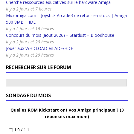
Cherche ressources éducatives sur le hardware Amiga
il y a 2 jours et 7 heures
Micromiga.com – Joystick ArcadeR de retour en stock | Amiga
500 8MB + IDE
il y a 2 jours et 16 heures
Concours du mois (août 2026) – Stardust – Bloodhouse
il y a 2 jours et 20 heures
Jouer aux WHDLOAD en ADF/HDF
il y a 2 jours et 20 heures
RECHERCHER SUR LE FORUM
SONDAGE DU MOIS
Quelles ROM Kickstart ont vos Amiga principaux ? (3
réponses maximum)
1.0 / 1.1