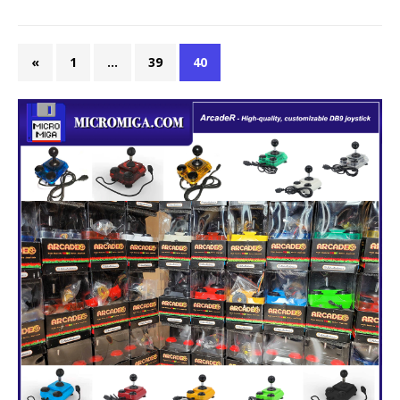
«
1
…
39
40