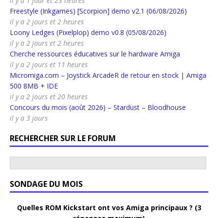
il y a 1 jour et 23 heures
Freestyle (Inkgames) [Scorpion] demo v2.1 (06/08/2026)
il y a 2 jours et 2 heures
Loony Ledges (Pixelplop) demo v0.8 (05/08/2026)
il y a 2 jours et 2 heures
Cherche ressources éducatives sur le hardware Amiga
il y a 2 jours et 11 heures
Micromiga.com – Joystick ArcadeR de retour en stock | Amiga
500 8MB + IDE
il y a 2 jours et 20 heures
Concours du mois (août 2026) – Stardust – Bloodhouse
il y a 3 jours
RECHERCHER SUR LE FORUM
SONDAGE DU MOIS
Quelles ROM Kickstart ont vos Amiga principaux ? (3