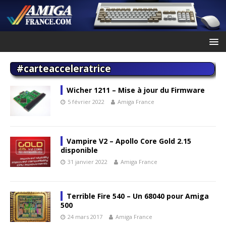
#carteacceleratrice
Wicher 1211 – Mise à jour du Firmware
5 février 2022
Amiga France
Vampire V2 – Apollo Core Gold 2.15
disponible
31 janvier 2022
Amiga France
Terrible Fire 540 – Un 68040 pour Amiga
500
24 mars 2017
Amiga France