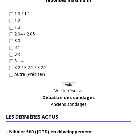
réponses maximum)
1.0 / 1.1
1.2
1.3
2.04 / 2.05
3.0
3.1
3.x
3.1.4
3.2 / 3.2.1 / 3.2.2
Autre (Préciser)
Voir le résultat
Débattre des sondages
Anciens sondages
LES DERNIÈRES ACTUS
Nibbler 500 (JOTD) en développement