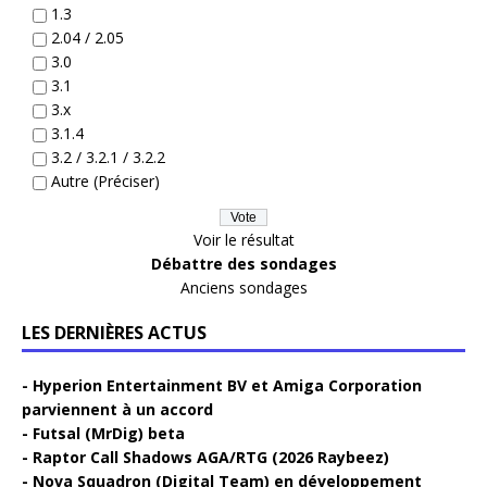
1.3
2.04 / 2.05
3.0
3.1
3.x
3.1.4
3.2 / 3.2.1 / 3.2.2
Autre (Préciser)
Voir le résultat
Débattre des sondages
Anciens sondages
LES DERNIÈRES ACTUS
Hyperion Entertainment BV et Amiga Corporation
parviennent à un accord
Futsal (MrDig) beta
Raptor Call Shadows AGA/RTG (2026 Raybeez)
Nova Squadron (Digital Team) en développement