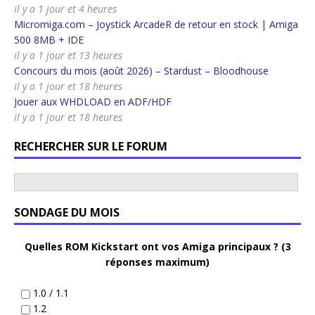
il y a 1 jour et 4 heures
Micromiga.com – Joystick ArcadeR de retour en stock | Amiga
500 8MB + IDE
il y a 1 jour et 13 heures
Concours du mois (août 2026) – Stardust – Bloodhouse
il y a 1 jour et 18 heures
Jouer aux WHDLOAD en ADF/HDF
il y a 1 jour et 18 heures
RECHERCHER SUR LE FORUM
SONDAGE DU MOIS
Quelles ROM Kickstart ont vos Amiga principaux ? (3
réponses maximum)
1.0 / 1.1
1.2