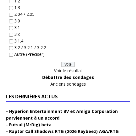
1.2
1.3
2.04 / 2.05
3.0
3.1
3.x
3.1.4
3.2 / 3.2.1 / 3.2.2
Autre (Préciser)
Voir le résultat
Débattre des sondages
Anciens sondages
LES DERNIÈRES ACTUS
Hyperion Entertainment BV et Amiga Corporation
parviennent à un accord
Futsal (MrDig) beta
Raptor Call Shadows RTG (2026 Raybeez) AGA/RTG