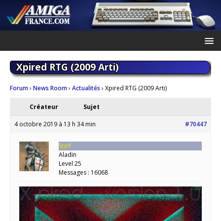
Xpired RTG (2009 Arti)
Forum
›
News Room
›
Actualités
›
Xpired RTG (2009 Arti)
Créateur
Sujet
4 octobre 2019 à 13 h 34 min
#70447
Staff
Aladin
Level 25
Messages : 16068