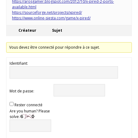
https://arosgamer.blogspot.com/2012/10/x-pired-2-ports-
available.html
https://sourceforge.net/projects/xpired/
https://www.online-siesta.com/game/x-pired/
Créateur
Sujet
Vous devez être connecté pour répondre à ce sujet.
Identifiant:
Mot de passe:
Rester connecté
Are you human? Please
solve: