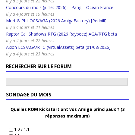
il y a 3 jours et 22 heures
Concours du mois (juillet 2026) – Pang – Ocean France
il y a 4 jours et 19 heures
Mort & Phil OCS/AGA (2026 AmigaFactory) [Redpill]
il y a 4 jours et 21 heures
Raptor Call Shadows RTG (2026 Raybeez) AGA/RTG beta
il y a 4 jours et 22 heures
Axion ECS/AGA/RTG (VirtualAssets) beta (01/08/2026)
il y a 4 jours et 23 heures
RECHERCHER SUR LE FORUM
SONDAGE DU MOIS
Quelles ROM Kickstart ont vos Amiga principaux ? (3
réponses maximum)
1.0 / 1.1