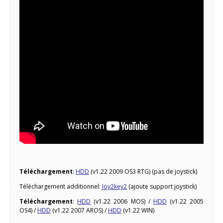
Téléchargement
:
HDD
(v1.22 2009 OS3 RTG) (pas de joystick)
Téléchargement additionnel:
Joy2key2
(ajoute support joystick)
Téléchargement
:
HDD
(v1.22 2006 MOS) /
HDD
(v1.22 2005
OS4) /
HDD
(v1.22 2007 AROS) /
HDD
(v1.22 WIN)