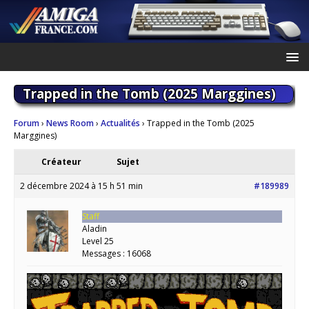
Trapped in the Tomb (2025 Marggines)
Forum
›
News Room
›
Actualités
›
Trapped in the Tomb (2025
Marggines)
Créateur
Sujet
2 décembre 2024 à 15 h 51 min
#189989
Staff
Aladin
Level 25
Messages : 16068