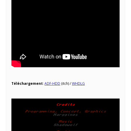
Téléchargement
:
ADF-HDD
(itch) /
WHDLG