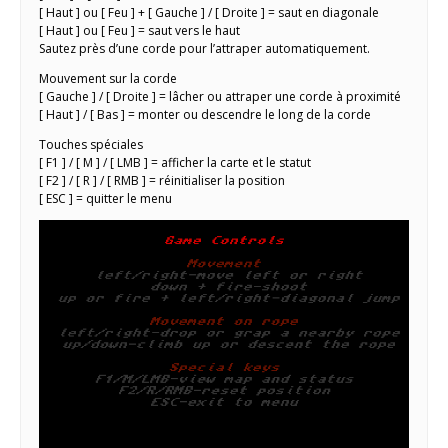
[ Haut ] ou [ Feu ] + [ Gauche ] / [ Droite ] = saut en diagonale
[ Haut ] ou [ Feu ] = saut vers le haut
Sautez près d’une corde pour l’attraper automatiquement.
Mouvement sur la corde
[ Gauche ] / [ Droite ] = lâcher ou attraper une corde à proximité
[ Haut ] / [ Bas ] = monter ou descendre le long de la corde
Touches spéciales
[ F1 ] / [ M ] / [ LMB ] = afficher la carte et le statut
[ F2 ] / [ R ] / [ RMB ] = réinitialiser la position
[ ESC ] = quitter le menu