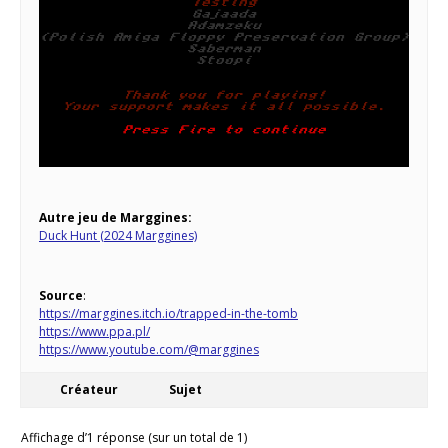
Autre jeu de Marggines:
Duck Hunt (2024 Marggines)
Source
:
https://marggines.itch.io/trapped-in-the-tomb
https://www.ppa.pl/
https://www.youtube.com/@marggines
Créateur
Sujet
Affichage d’1 réponse (sur un total de 1)