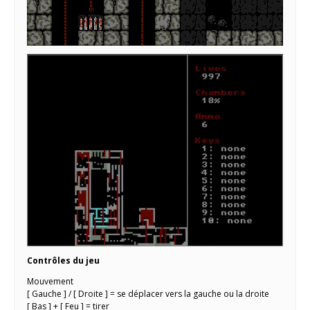
Contrôles du jeu
Mouvement
[ Gauche ] / [ Droite ] = se déplacer vers la gauche ou la droite
[ Bas ] + [ Feu ] = tirer