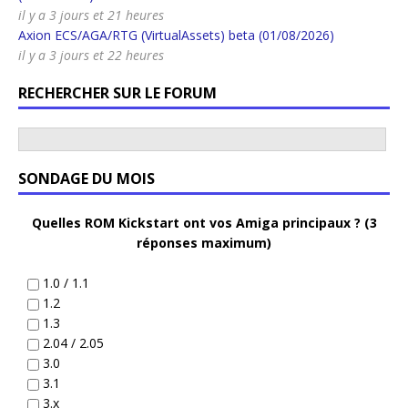
il y a 3 jours et 21 heures
Axion ECS/AGA/RTG (VirtualAssets) beta (01/08/2026)
il y a 3 jours et 22 heures
RECHERCHER SUR LE FORUM
SONDAGE DU MOIS
Quelles ROM Kickstart ont vos Amiga principaux ? (3
réponses maximum)
1.0 / 1.1
1.2
1.3
2.04 / 2.05
3.0
3.1
3.x