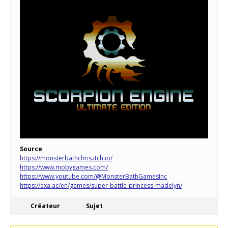
Source
:
https://monsterbathchris.itch.io/
https://www.mobygames.com/
https://www.youtube.com/@MonsterBathGamesInc
https://exa.ac/en/games/super-battle-princess-madelyn/
Créateur
Sujet