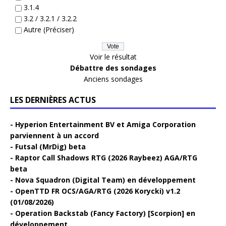
3.1.4
3.2 / 3.2.1 / 3.2.2
Autre (Préciser)
Voir le résultat
Débattre des sondages
Anciens sondages
LES DERNIÈRES ACTUS
Hyperion Entertainment BV et Amiga Corporation
parviennent à un accord
Futsal (MrDig) beta
Raptor Call Shadows RTG (2026 Raybeez) AGA/RTG
beta
Nova Squadron (Digital Team) en développement
OpenTTD FR OCS/AGA/RTG (2026 Korycki) v1.2
(01/08/2026)
Operation Backstab (Fancy Factory) [Scorpion] en
développement