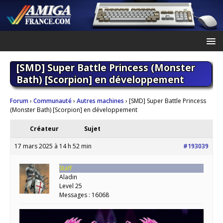
[SMD] Super Battle Princess (Monster
Bath) [Scorpion] en développement
Forum
›
Communauté
›
Autres machines
›
[SMD] Super Battle Princess
(Monster Bath) [Scorpion] en développement
Créateur
Sujet
17 mars 2025 à 14 h 52 min
#193039
Staff
Aladin
Level 25
Messages : 16068