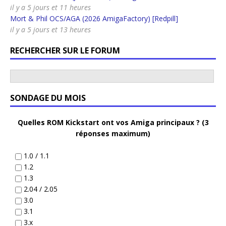
il y a 5 jours et 11 heures
Mort & Phil OCS/AGA (2026 AmigaFactory) [Redpill]
il y a 5 jours et 13 heures
RECHERCHER SUR LE FORUM
SONDAGE DU MOIS
Quelles ROM Kickstart ont vos Amiga principaux ? (3
réponses maximum)
1.0 / 1.1
1.2
1.3
2.04 / 2.05
3.0
3.1
3.x