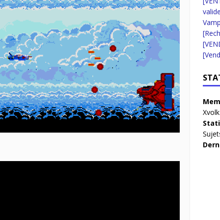
[VENT
valid
Vampi
[Rec
[VEN
[Vend
STA
Memb
Xvolk
Stat
Sujet
Dern