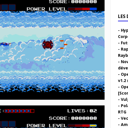
LES
Hyp
Corp
Fut
Rap
Rayb
Nov
déve
Ope
v1.2 
Ope
[Sco
Vul
Pol
RTG
Vec
Ami