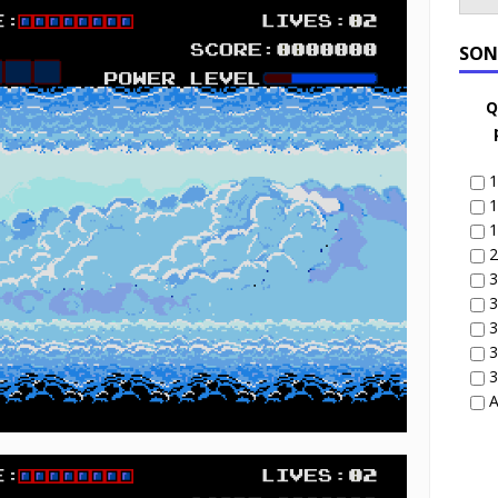
SON
Q
1
1
1
2
3
3
3
3
3
A