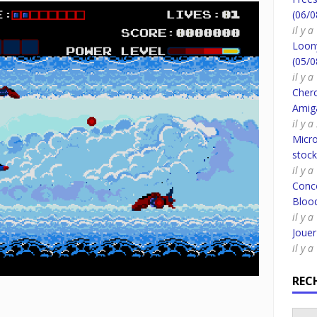
(06/0
il y 
Loony
(05/0
il y 
Cherc
Amig
il y 
Micro
stoc
il y a
Conco
Bloo
il y a
Joue
il y a
REC