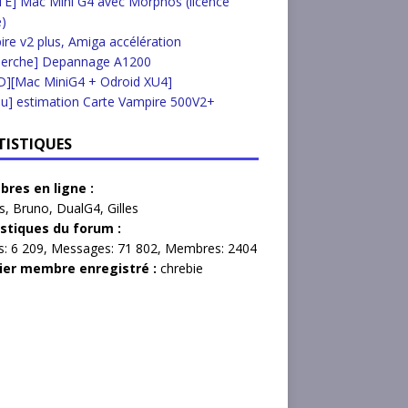
E] Mac Mini G4 avec Morphos (licence
e)
re v2 plus, Amiga accélération
herche] Depannage A1200
D][Mac MiniG4 + Odroid XU4]
u] estimation Carte Vampire 500V2+
TISTIQUES
res en ligne :
s
,
Bruno
,
DualG4
,
Gilles
istiques du forum :
s:
6 209,
Messages:
71 802,
Membres:
2404
ier membre enregistré :
chrebie