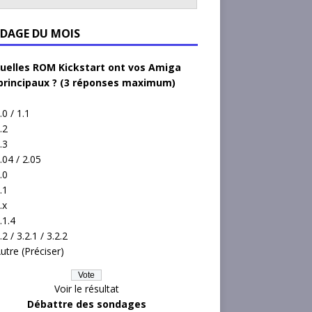
DAGE DU MOIS
uelles ROM Kickstart ont vos Amiga
principaux ? (3 réponses maximum)
.0 / 1.1
.2
.3
.04 / 2.05
.0
.1
.x
.1.4
.2 / 3.2.1 / 3.2.2
utre (Préciser)
Voir le résultat
Débattre des sondages