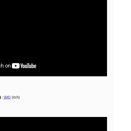
)
:
SMD
(itch)