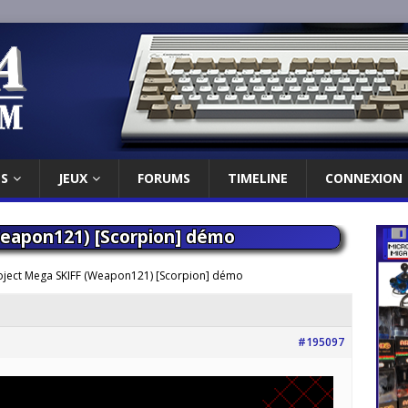
ES
JEUX
FORUMS
TIMELINE
CONNEXION
Weapon121) [Scorpion] démo
oject Mega SKIFF (Weapon121) [Scorpion] démo
#195097