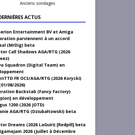
Anciens sondages
 DERNIÈRES ACTUS
erion Entertainment BV et Amiga
oration parviennent à un accord
sal (MrDig) beta
tor Call Shadows AGA/RTG (2026
eez)
a Squadron (Digital Team) en
loppement
nTTD FR OCS/AGA/RTG (2026 Korycki)
(01/08/2026)
ration Backstab (Fancy Factory)
rpion] en développement
gus 1200 (2026 JOTD)
anie AGA/RTG (Dziubałtowski) beta
tor Dreams (2026 LaGuiri) [Redpill] beta
gamejam 2026 (Juillet à Décembre