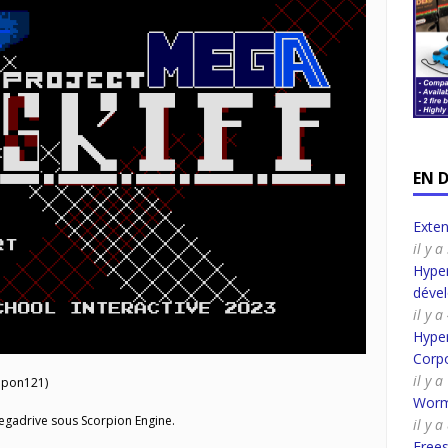
EN 
Exte
il y 
Hyper
déve
il y 
Hyper
Corpo
il y 
pon121)
Worm
egadrive sous Scorpion Engine.
il y 
Frees