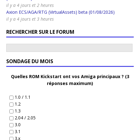
il y a 4 jours et 2 heures
Axion ECS/AGA/RTG (VirtualAssets) beta (01/08/2026)
il y a 4 jours et 3 heures
RECHERCHER SUR LE FORUM
SONDAGE DU MOIS
Quelles ROM Kickstart ont vos Amiga principaux ? (3
réponses maximum)
1.0 / 1.1
1.2
1.3
2.04 / 2.05
3.0
3.1
3.x