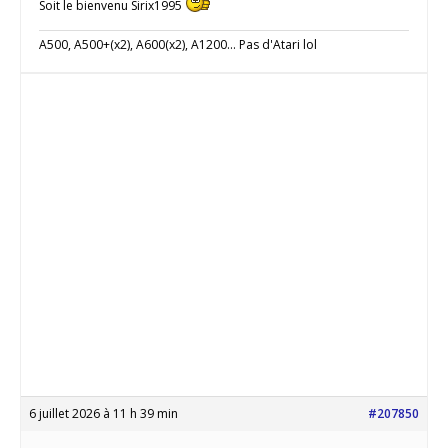
Soit le bienvenu Sirix1995
A500, A500+(x2), A600(x2), A1200... Pas d'Atari lol
6 juillet 2026 à 11 h 39 min
#207850