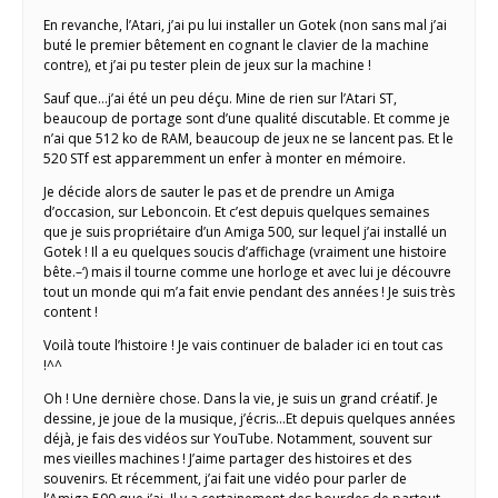
En revanche, l’Atari, j’ai pu lui installer un Gotek (non sans mal j’ai
buté le premier bêtement en cognant le clavier de la machine
contre), et j’ai pu tester plein de jeux sur la machine !
Sauf que…j’ai été un peu déçu. Mine de rien sur l’Atari ST,
beaucoup de portage sont d’une qualité discutable. Et comme je
n’ai que 512 ko de RAM, beaucoup de jeux ne se lancent pas. Et le
520 STf est apparemment un enfer à monter en mémoire.
Je décide alors de sauter le pas et de prendre un Amiga
d’occasion, sur Leboncoin. Et c’est depuis quelques semaines
que je suis propriétaire d’un Amiga 500, sur lequel j’ai installé un
Gotek ! Il a eu quelques soucis d’affichage (vraiment une histoire
bête.–‘) mais il tourne comme une horloge et avec lui je découvre
tout un monde qui m’a fait envie pendant des années ! Je suis très
content !
Voilà toute l’histoire ! Je vais continuer de balader ici en tout cas
!^^
Oh ! Une dernière chose. Dans la vie, je suis un grand créatif. Je
dessine, je joue de la musique, j’écris…Et depuis quelques années
déjà, je fais des vidéos sur YouTube. Notamment, souvent sur
mes vieilles machines ! J’aime partager des histoires et des
souvenirs. Et récemment, j’ai fait une vidéo pour parler de