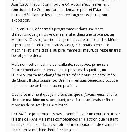
Atari 520STf, et un Commodore 64. Aucun n’est réellement
fonctionnel. Le Commodore ne démarre plus, et l’Atari a un
lecteur défaillant. Je les ai conservé longtemps, juste pour
exposition.
Puis, en 2023, désormais programmeur dans une boîte
d’électronique, je trouve dans ma ville, dans une brocante, un
Macintosh Classic, fonctionnel. Je me décide à le prendre. Même
si je n’ai jamais eu de Mac aussi vieux, je connais bien cette
machine, et je me disais, au pire, même s’il meurt, ça reste un très
bel objet de déco.
Mais non, cette machine est vaillante, recappée, je me suis
énormément amusé avec. Je lui ai pris des disquettes, un
BlueSCSI, j’ai même changé sa carte-mère pour une carte-mère
de Classic II plus puissante…Bref. Je m’en suis beaucoup occupé
et je continue de beaucoup en profiter.
C’est à ce moment que je me suis dis que si j’avais réussi à faire
de cette machine un super jouet, peut-être que j’avais enfin les
moyens de sauver le C64 et l’Atari.
Le C64, à ce jour, toujours pas. Il semble avoir un court-circuit sur
la ligne de RAM. Mais mes compétences en électronique restent
limitées, et mes difficultés motrices me dissuadent de vraiment
charcuter la machine. Peut-être un jour.