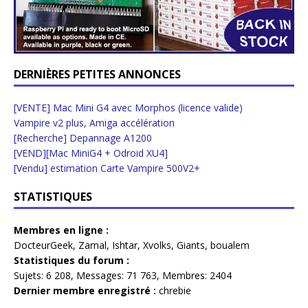
DERNIÈRES PETITES ANNONCES
[VENTE] Mac Mini G4 avec Morphos (licence valide)
Vampire v2 plus, Amiga accélération
[Recherche] Depannage A1200
[VEND][Mac MiniG4 + Odroid XU4]
[Vendu] estimation Carte Vampire 500V2+
STATISTIQUES
Membres en ligne :
DocteurGeek
,
Zarnal
,
Ishtar
,
Xvolks
,
Giants
,
boualem
Statistiques du forum :
Sujets:
6 208,
Messages:
71 763,
Membres:
2404
Dernier membre enregistré :
chrebie