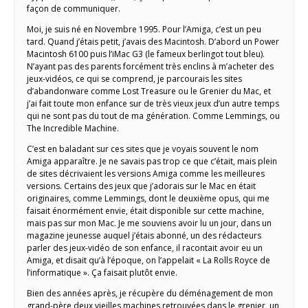
façon de communiquer.
Moi, je suis né en Novembre 1995. Pour l’Amiga, c’est un peu
tard. Quand j’étais petit, j’avais des Macintosh. D’abord un Power
Macintosh 6100 puis l’iMac G3 (le fameux berlingot tout bleu).
N’ayant pas des parents forcément très enclins à m’acheter des
jeux-vidéos, ce qui se comprend, je parcourais les sites
d’abandonware comme Lost Treasure ou le Grenier du Mac, et
j’ai fait toute mon enfance sur de très vieux jeux d’un autre temps
qui ne sont pas du tout de ma génération. Comme Lemmings, ou
The Incredible Machine.
C’est en baladant sur ces sites que je voyais souvent le nom
Amiga apparaître. Je ne savais pas trop ce que c’était, mais plein
de sites décrivaient les versions Amiga comme les meilleures
versions. Certains des jeux que j’adorais sur le Mac en était
originaires, comme Lemmings, dont le deuxième opus, qui me
faisait énormément envie, était disponible sur cette machine,
mais pas sur mon Mac. Je me souviens avoir lu un jour, dans un
magazine jeunesse auquel j’étais abonné, un des rédacteurs
parler des jeux-vidéo de son enfance, il racontait avoir eu un
Amiga, et disait qu’à l’époque, on l’appelait « La Rolls Royce de
l’informatique ». Ça faisait plutôt envie.
Bien des années après, je récupère du déménagement de mon
grand-père deux vieilles machines retrouvées dans le grenier, un