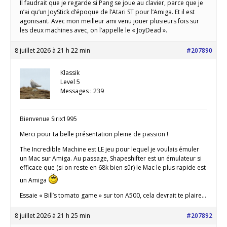
Il faudrait que je regarde si Pang se joue au clavier, parce que je
n’ai qu’un JoyStick d’époque de l’Atari ST pour l’Amiga. Et il est
agonisant. Avec mon meilleur ami venu jouer plusieurs fois sur
les deux machines avec, on l’appelle le « JoyDead ».
8 juillet 2026 à 21 h 22 min
#207890
Klassik
Level 5
Messages : 239
Bienvenue Sirix1995
Merci pour ta belle présentation pleine de passion !
The Incredible Machine est LE jeu pour lequel je voulais émuler
un Mac sur Amiga. Au passage, Shapeshifter est un émulateur si
efficace que (si on reste en 68k bien sûr) le Mac le plus rapide est
un Amiga
Essaie « Bill’s tomato game » sur ton A500, cela devrait te plaire…
8 juillet 2026 à 21 h 25 min
#207892