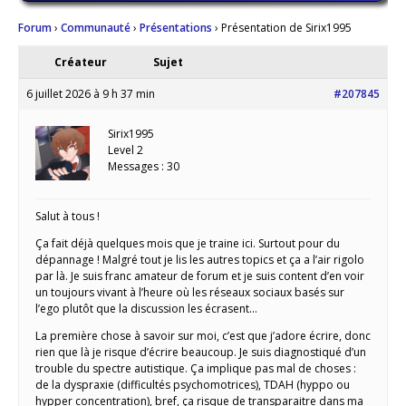
Forum
›
Communauté
›
Présentations
›
Présentation de Sirix1995
Créateur
Sujet
6 juillet 2026 à 9 h 37 min
#207845
Sirix1995
Level 2
Messages : 30
Salut à tous !
Ça fait déjà quelques mois que je traine ici. Surtout pour du
dépannage ! Malgré tout je lis les autres topics et ça a l’air rigolo
par là. Je suis franc amateur de forum et je suis content d’en voir
un toujours vivant à l’heure où les réseaux sociaux basés sur
l’ego plutôt que la discussion les écrasent…
La première chose à savoir sur moi, c’est que j’adore écrire, donc
rien que là je risque d’écrire beaucoup. Je suis diagnostiqué d’un
trouble du spectre autistique. Ça implique pas mal de choses :
de la dyspraxie (difficultés psychomotrices), TDAH (hyppo ou
hypper concentration), bref, ça risque de transparaitre dans ma