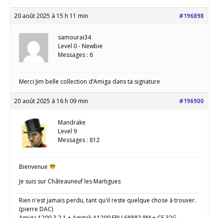
20 août 2025 à 15 h 11 min
#196898
samourai34
Level 0 - Newbie
Messages : 6
Merci Jim belle collection d’Amiga dans ta signature
20 août 2025 à 16 h 09 min
#196900
Mandrake
Level 9
Messages : 812
Bienvenue
Je suis sur Châteauneuf les Martigues
Rien n'est jamais perdu, tant qu'il reste quelque chose à trouver.
(pierre DAC)
Amiga 1200 3.2.1 + Amitek A1200 FPU 68882 8M + CF 32G