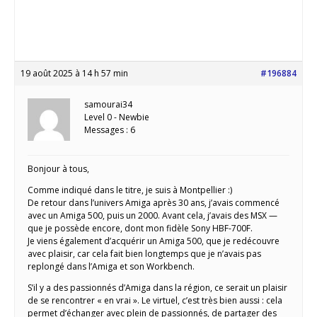
19 août 2025 à 14 h 57 min
#196884
samourai34
Level 0 - Newbie
Messages : 6
Bonjour à tous,
Comme indiqué dans le titre, je suis à Montpellier :)
De retour dans l’univers Amiga après 30 ans, j’avais commencé
avec un Amiga 500, puis un 2000. Avant cela, j’avais des MSX —
que je possède encore, dont mon fidèle Sony HBF-700F.
Je viens également d’acquérir un Amiga 500, que je redécouvre
avec plaisir, car cela fait bien longtemps que je n’avais pas
replongé dans l’Amiga et son Workbench.
S’il y a des passionnés d’Amiga dans la région, ce serait un plaisir
de se rencontrer « en vrai ». Le virtuel, c’est très bien aussi : cela
permet d’échanger avec plein de passionnés, de partager des