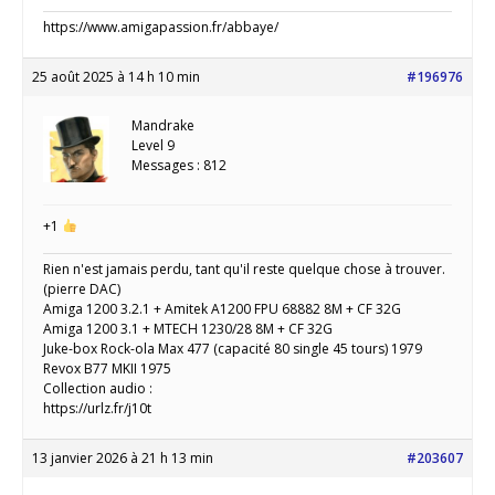
https://www.amigapassion.fr/abbaye/
25 août 2025 à 14 h 10 min
#196976
Mandrake
Level 9
Messages : 812
+1
Rien n'est jamais perdu, tant qu'il reste quelque chose à trouver.
(pierre DAC)
Amiga 1200 3.2.1 + Amitek A1200 FPU 68882 8M + CF 32G
Amiga 1200 3.1 + MTECH 1230/28 8M + CF 32G
Juke-box Rock-ola Max 477 (capacité 80 single 45 tours) 1979
Revox B77 MKII 1975
Collection audio :
https://urlz.fr/j10t
13 janvier 2026 à 21 h 13 min
#203607