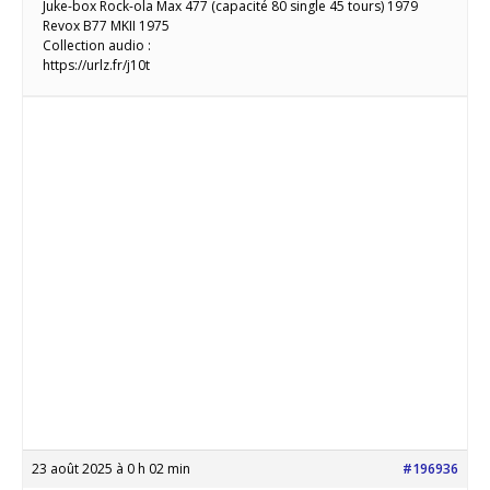
Juke-box Rock-ola Max 477 (capacité 80 single 45 tours) 1979
Revox B77 MKII 1975
Collection audio :
https://urlz.fr/j10t
23 août 2025 à 0 h 02 min
#196936