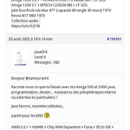
Amiga 1200 3.1 + MTECH 1230/28 8M + CF 32G
Juke-box Rock-ola Max 477 (capacité 80 single 45 tours) 1979
Revox B77 MKII 1975
Collection audio :
https://urlz.fr/j10t
20 août 2025 à 18 h 16 min
#196901
jouet24
Level 6
Messages : 382
Bonjour @samourai34
Raconte nous ce que tu faisais avec tes Amiga 500 et 2000: jeux,
programmation, dessin…. As/avais tu des périphériques interne
ou externes en particuliers ?
Jeux favoris, manettes utilisées…
pareil pour les MSX
A600 3.2.1 + HstWB + Chip RAM Expansion + Furia + SD to IDE +