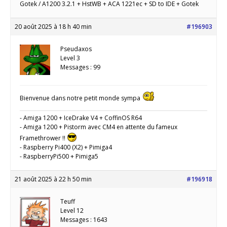
Gotek / A1200 3.2.1 + HstWB + ACA 1221ec + SD to IDE + Gotek
20 août 2025 à 18 h 40 min
#196903
Pseudaxos
Level 3
Messages : 99
Bienvenue dans notre petit monde sympa
- Amiga 1200 + IceDrake V4 + CoffinOS R64
- Amiga 1200 + Pistorm avec CM4 en attente du fameux
Framethrower !!
- Raspberry Pi400 (X2) + Pimiga4
- RaspberryPi500 + Pimiga5
21 août 2025 à 22 h 50 min
#196918
Teuff
Level 12
Messages : 1643