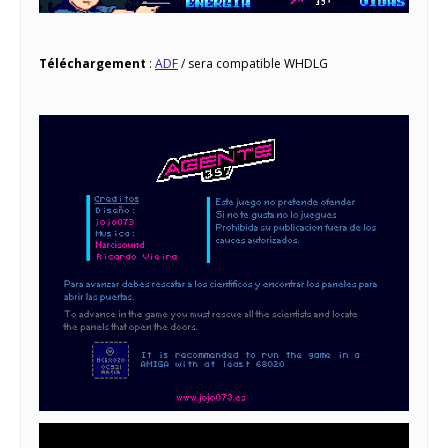
Téléchargement
:
ADF
/ sera compatible WHDLG