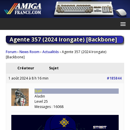
Agente 357 (2024 Irongate) [Backbone]
Forum
›
News Room
›
Actualités
›
Agente 357 (2024 Irongate)
[Backbone]
Créateur
Sujet
1 août 2024 à 8 h 16 min
#185844
Staff
Aladin
Level 25
Messages : 16068