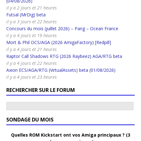
(04/08/2026)
il y a 2 jours et 21 heures
Futsal (MrDig) beta
il y a 3 jours et 22 heures
Concours du mois (juillet 2026) – Pang – Ocean France
il y a 4 jours et 19 heures
Mort & Phil OCS/AGA (2026 AmigaFactory) [Redpill]
il y a 4 jours et 21 heures
Raptor Call Shadows RTG (2026 Raybeez) AGA/RTG beta
il y a 4 jours et 22 heures
Axion ECS/AGA/RTG (VirtualAssets) beta (01/08/2026)
il y a 4 jours et 23 heures
RECHERCHER SUR LE FORUM
SONDAGE DU MOIS
Quelles ROM Kickstart ont vos Amiga principaux ? (3